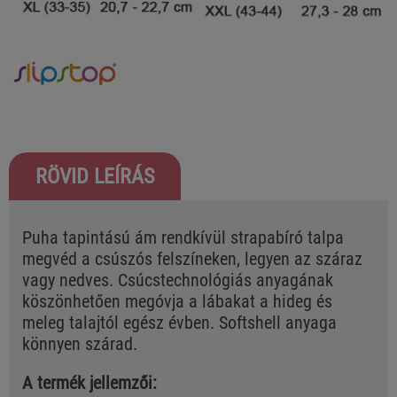
RÖVID LEÍRÁS
Puha tapintású ám rendkívül strapabíró talpa
megvéd a csúszós felszíneken, legyen az száraz
vagy nedves. Csúcstechnológiás anyagának
köszönhetően megóvja a lábakat a hideg és
meleg talajtól egész évben. Softshell anyaga
könnyen szárad.
A termék jellemzői: