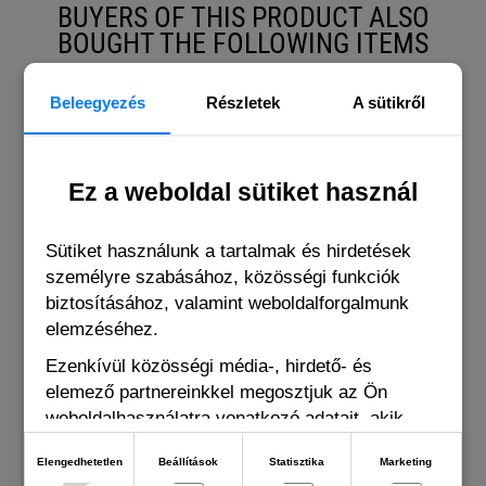
BUYERS OF THIS PRODUCT ALSO
BOUGHT THE FOLLOWING ITEMS
Beleegyezés
Részletek
A sütikről
Ez a weboldal sütiket használ
Sütiket használunk a tartalmak és hirdetések
személyre szabásához, közösségi funkciók
biztosításához, valamint weboldalforgalmunk
elemzéséhez.
Ezenkívül közösségi média-, hirdető- és
elemező partnereinkkel megosztjuk az Ön
weboldalhasználatra vonatkozó adatait, akik
kombinálhatják adatokat más olyan adatokkal,
Elengedhetetlen
Beállítások
Statisztika
Marketing
Slipstop
amelyeket Ön adott meg számukra vagy az Ön
Slipstop snowy owl