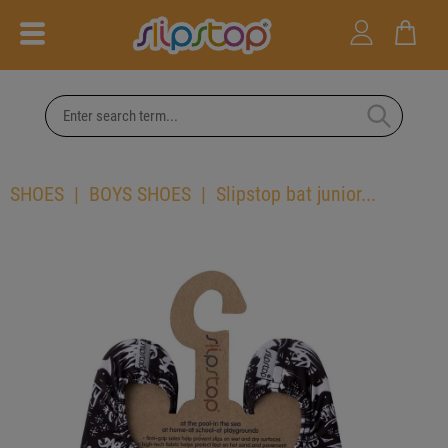
SHOES
BOYS SHOES
Slipstop bat junior...