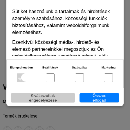
Sütiket használunk a tartalmak és hirdetések
Slipstop Santana
Slipstop
személyre szabásához, közösségi funkciók
puhatalpú cipő
biztosításához, valamint weboldalforgalmunk
elemzéséhez.
Ezenkívül közösségi média-, hirdető- és
22.02 EUR
13
elemező partnereinkkel megosztjuk az Ön
weboldalhasználatra vonatkozó adatait, akik
kombinálhatják adatokat más olyan adatokkal,
Elengedhetetlen
Beállítások
Statisztika
Marketing
amelyeket Ön adott meg számukra vagy az Ön
által használt más szolgáltatásokból gyűjtöttek.
Vélemények
Kiválaszottak
Összes
engedélyezése
elfogad
Még senki sem írt véleményt ehhez a termékhez
Termék értékelése: