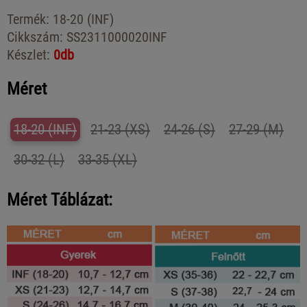
Termék:
18-20 (INF)
Cikkszám:
SS2311000020INF
Készlet:
0db
Méret
18-20 (INF)
21-23 (XS)
24-26 (S)
27-29 (M)
30-32 (L)
33-35 (XL)
Méret Táblázat: