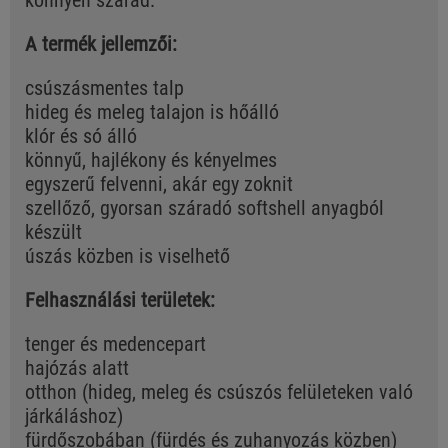
könnyen szárad.
A termék jellemzői:
csúszásmentes talp
hideg és meleg talajon is hőálló
klór és só álló
könnyű, hajlékony és kényelmes
egyszerű felvenni, akár egy zoknit
szellőző, gyorsan száradó softshell anyagból
készült
úszás közben is viselhető
Felhasználási területek:
tenger és medencepart
hajózás alatt
otthon (hideg, meleg és csúszós felületeken való
járkáláshoz)
fürdőszobában (fürdés és zuhanyozás közben)