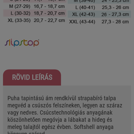
RÖVID LEÍRÁS
Puha tapintású ám rendkívül strapabíró talpa
megvéd a csúszós felszíneken, legyen az száraz
vagy nedves. Csúcstechnológiás anyagának
köszönhetően megóvja a lábakat a hideg és
meleg talajtól egész évben. Softshell anyaga