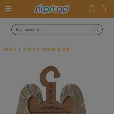
SHOES
Slipstop caramel junior...