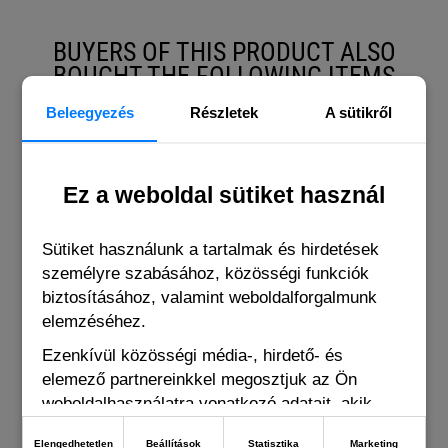
BUYERS OF THIS PRODUCT ALSO
BOUGHT THE FOLLOWING ITEMS
Beleegyezés
Részletek
A sütikről
Ez a weboldal sütiket használ
Sütiket használunk a tartalmak és hirdetések
személyre szabásához, közösségi funkciók
biztosításához, valamint weboldalforgalmunk
elemzéséhez.
Ezenkívül közösségi média-, hirdető- és
elemező partnereinkkel megosztjuk az Ön
weboldalhasználatra vonatkozó adatait, akik
kombinálhatják adatokat más olyan adatokkal,
Elengedhetetlen
Beállítások
Statisztika
Marketing