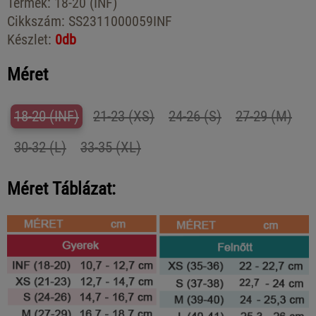
Termék:
18-20 (INF)
Cikkszám:
SS2311000059INF
Készlet:
0db
Méret
18-20 (INF)
21-23 (XS)
24-26 (S)
27-29 (M)
30-32 (L)
33-35 (XL)
Méret Táblázat: