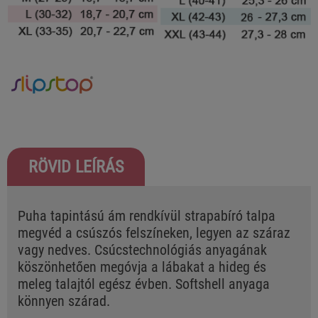
RÖVID LEÍRÁS
Puha tapintású ám rendkívül strapabíró talpa
megvéd a csúszós felszíneken, legyen az száraz
vagy nedves. Csúcstechnológiás anyagának
köszönhetően megóvja a lábakat a hideg és
meleg talajtól egész évben. Softshell anyaga
könnyen szárad.