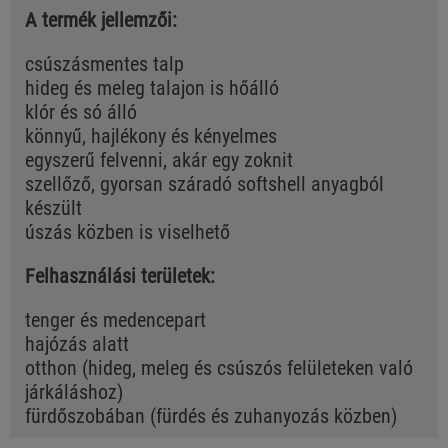
A termék jellemzői:
csúszásmentes talp
hideg és meleg talajon is hőálló
klór és só álló
könnyű, hajlékony és kényelmes
egyszerű felvenni, akár egy zoknit
szellőző, gyorsan száradó softshell anyagból
készült
úszás közben is viselhető
Felhasználási területek:
tenger és medencepart
hajózás alatt
otthon (hideg, meleg és csúszós felületeken való
járkáláshoz)
fürdőszobában (fürdés és zuhanyozás közben)