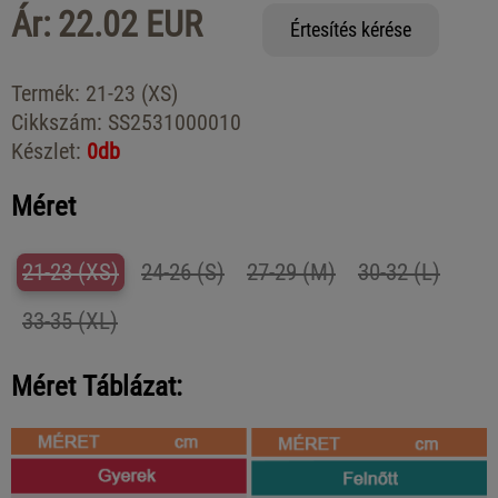
Ár: 22.02 EUR
Értesítés kérése
Termék:
21-23 (XS)
Cikkszám:
SS2531000010
Készlet:
0db
Méret
21-23 (XS)
24-26 (S)
27-29 (M)
30-32 (L)
33-35 (XL)
Méret Táblázat: