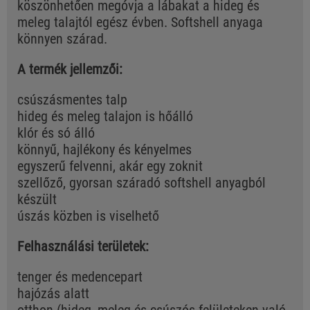
köszönhetően megóvja a lábakat a hideg és
meleg talajtól egész évben. Softshell anyaga
könnyen szárad.
A termék jellemzői:
csúszásmentes talp
hideg és meleg talajon is hőálló
klór és só álló
könnyű, hajlékony és kényelmes
egyszerű felvenni, akár egy zoknit
szellőző, gyorsan száradó softshell anyagból
készült
úszás közben is viselhető
Felhasználási területek:
tenger és medencepart
hajózás alatt