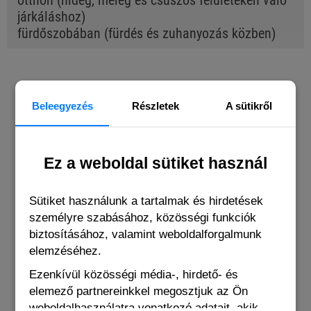
otthon (hideg, meleg és csúszós felületeken való
járkáláshoz)
fürdőszobában (fürdés és zuhanyozás közben)
BUYERS OF THIS PRODUCT ALSO
BOUGHT THE FOLLOWING ITEMS
Beleegyezés
Részletek
A sütikről
Ez a weboldal sütiket használ
Sütiket használunk a tartalmak és hirdetések
személyre szabásához, közösségi funkciók
biztosításához, valamint weboldalforgalmunk
elemzéséhez.
Ezenkívül közösségi média-, hirdető- és
elemező partnereinkkel megosztjuk az Ön
weboldalhasználatra vonatkozó adatait, akik