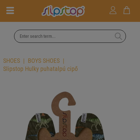
SHOES
BOYS SHOES
Slipstop Hulky puhatalpú cipő