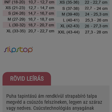
RÖVID LEÍRÁS
Puha tapintású ám rendkívül strapabíró talpa
megvéd a csúszós felszíneken, legyen az száraz
vagy nedves. Csúcstechnológiás anyagának