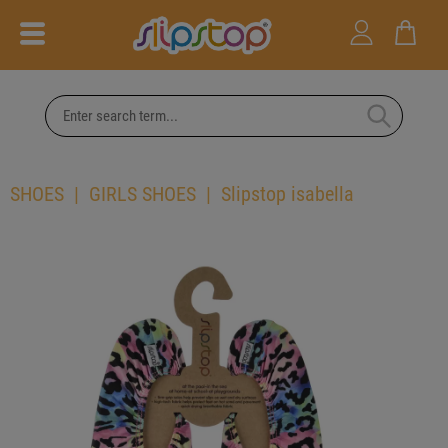
SHOES
GIRLS SHOES
Slipstop isabella