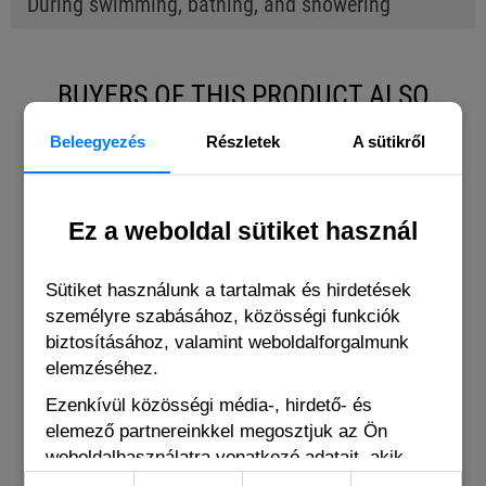
During swimming, bathing, and showering
BUYERS OF THIS PRODUCT ALSO
BOUGHT THE FOLLOWING ITEMS
Beleegyezés
Részletek
A sütikről
Ez a weboldal sütiket használ
Sütiket használunk a tartalmak és hirdetések
személyre szabásához, közösségi funkciók
biztosításához, valamint weboldalforgalmunk
elemzéséhez.
Ezenkívül közösségi média-, hirdető- és
elemező partnereinkkel megosztjuk az Ön
weboldalhasználatra vonatkozó adatait, akik
kombinálhatják adatokat más olyan adatokkal,