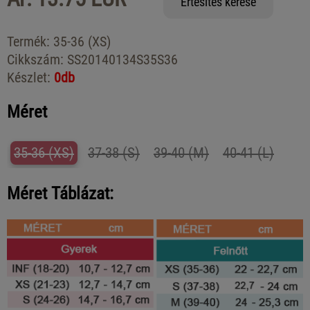
Értesítés kérése
Termék:
35-36 (XS)
Cikkszám:
SS20140134S35S36
Készlet:
0db
Méret
35-36 (XS)
37-38 (S)
39-40 (M)
40-41 (L)
Méret Táblázat: