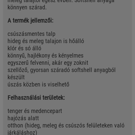
meleg talajtól egész évben. Softshell anyaga
könnyen szárad.
A termék jellemzői:
csúszásmentes talp
hideg és meleg talajon is hőálló
klór és só álló
könnyű, hajlékony és kényelmes
egyszerű felvenni, akár egy zoknit
szellőző, gyorsan száradó softshell anyagból
készült
úszás közben is viselhető
Felhasználási területek:
tenger és medencepart
hajózás alatt
otthon (hideg, meleg és csúszós felületeken való
járkáláshoz)