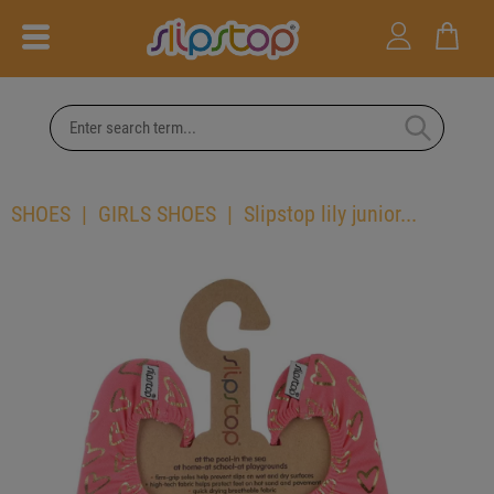
SHOES
GIRLS SHOES
Slipstop lily junior...