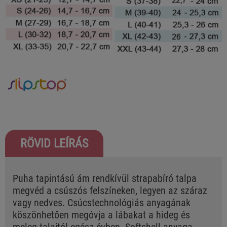
RÖVID LEÍRÁS
Puha tapintású ám rendkívül strapabíró talpa
megvéd a csúszós felszíneken, legyen az száraz
vagy nedves. Csúcstechnológiás anyagának
köszönhetően megóvja a lábakat a hideg és