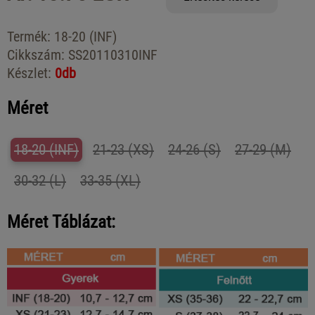
Termék:
18-20 (INF)
Cikkszám:
SS20110310INF
Készlet:
0db
Méret
18-20 (INF)
21-23 (XS)
24-26 (S)
27-29 (M)
30-32 (L)
33-35 (XL)
Méret Táblázat: