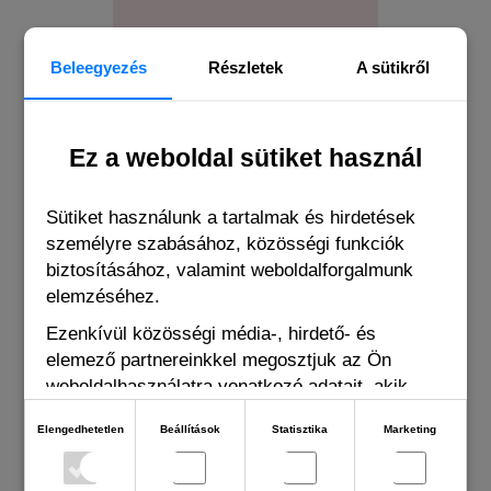
Slipstop lily kislány
Beleegyezés
Részletek
A sütikről
fürdőruha
Ez a weboldal sütiket használ
13.75 EUR
Sütiket használunk a tartalmak és hirdetések
személyre szabásához, közösségi funkciók
biztosításához, valamint weboldalforgalmunk
elemzéséhez.
BUYERS OF THIS PRODUCT ALSO
Ezenkívül közösségi média-, hirdető- és
BOUGHT THE FOLLOWING ITEMS
elemező partnereinkkel megosztjuk az Ön
weboldalhasználatra vonatkozó adatait, akik
kombinálhatják adatokat más olyan adatokkal,
Elengedhetetlen
Beállítások
Statisztika
Marketing
amelyeket Ön adott meg számukra vagy az Ön
által használt más szolgáltatásokból gyűjtöttek.