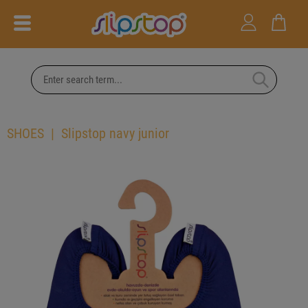
SHOES
Slipstop navy junior