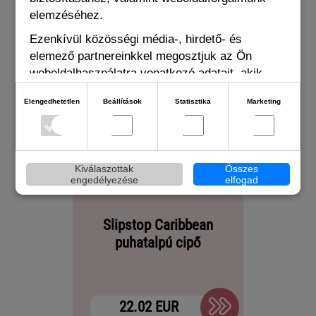
elemzéséhez.
Ezenkívül közösségi média-, hirdető- és
elemező partnereinkkel megosztjuk az Ön
weboldalhasználatra vonatkozó adatait, akik
kombinálhatják adatokat más olyan adatokkal,
Elengedhetetlen
Beállítások
Statisztika
Marketing
amelyeket Ön adott meg számukra vagy az Ön
által használt más szolgáltatásokból gyűjtöttek.
Kiválaszottak
Összes
engedélyezése
elfogad
Slipstop Caribbean
Slip
puhatalpú cipő
puh
22.02 EUR
13