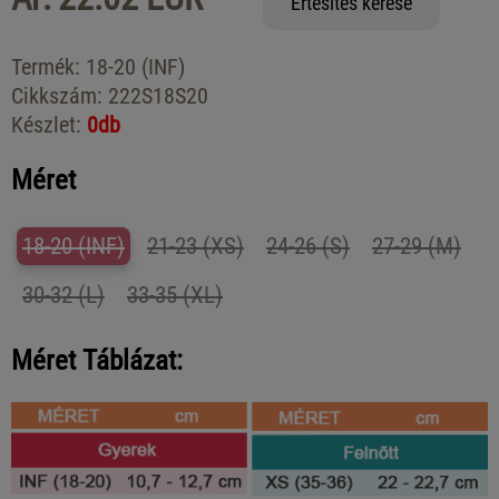
Értesítés kérése
Termék:
18-20 (INF)
Cikkszám:
222S18S20
Készlet:
0db
Méret
18-20 (INF)
21-23 (XS)
24-26 (S)
27-29 (M)
30-32 (L)
33-35 (XL)
Méret Táblázat: