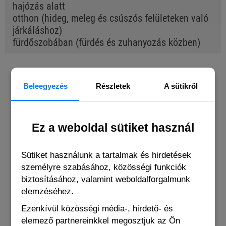
hajózás alatt
otthon (hideg, meleg és csúszós felületeken való
járkáláshoz)
fürdőszobában (fürdés és zuhanyozás közben)
BUYERS OF THIS PRODUCT ALSO
Beleegyezés
Részletek
A sütikről
BOUGHT THE FOLLOWING ITEMS
Ez a weboldal sütiket használ
Sütiket használunk a tartalmak és hirdetések
személyre szabásához, közösségi funkciók
biztosításához, valamint weboldalforgalmunk
elemzéséhez.
Ezenkívül közösségi média-, hirdető- és
elemező partnereinkkel megosztjuk az Ön