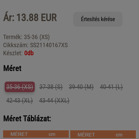
Ár: 13.88 EUR
Értesítés kérése
Termék:
35-36 (XS)
Cikkszám:
SS21140167XS
Készlet:
0db
Méret
35-36 (XS)
37-38 (S)
39-40 (M)
40-41 (L)
42-43 (XL)
43-44 (XXL)
Méret Táblázat: