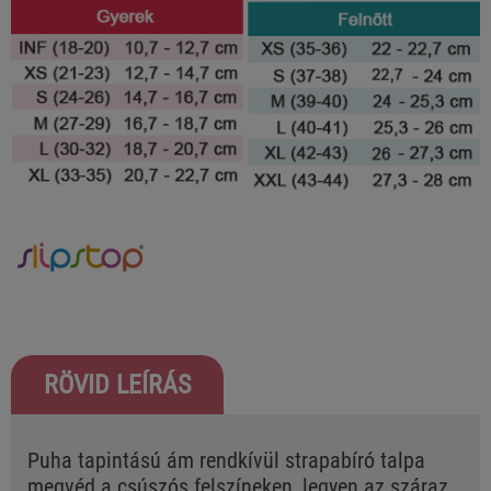
RÖVID LEÍRÁS
Puha tapintású ám rendkívül strapabíró talpa
megvéd a csúszós felszíneken, legyen az száraz