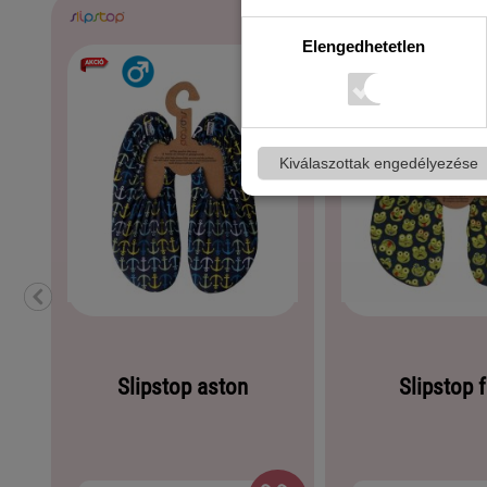
Elengedhetetlen
Kiválaszottak engedélyezése
Slipstop aston
Slipstop 