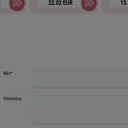
R
22.02 EUR
13
Név*
Vélemény