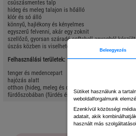
csúszásmentes talp
hideg és meleg talajon is hőálló
klór és só álló
könnyű, hajlékony és kényelmes
egyszerű felvenni, akár egy zoknit
szellőző, gyorsan száradó softshell anyagból készült
úszás közben is viselhető
Beleegyezés
Felhasználási területek:
tenger és medencepart
hajózás alatt
otthon (hideg, meleg és csúszós felületeken való jár
Sütiket használunk a tarta
fürdőszobában (fürdés és zuhanyozás közben)
weboldalforgalmunk elemz
Ezenkívül közösségi média-
adatait, akik kombinálhatj
BUYERS OF
használt más szolgáltatások