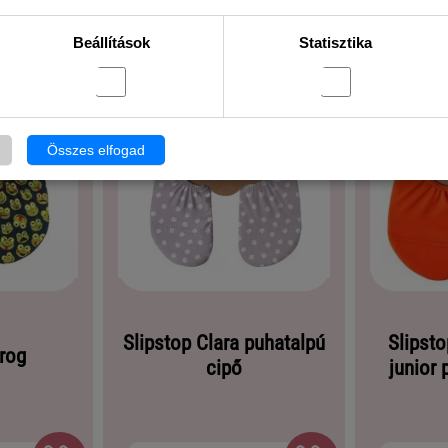
Beállítások
Statisztika
Összes elfogad
Slipstop Clara puhatalpú
Slipst
frog
cipő
junior 