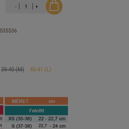
-
+
S35S36
39-40 (M)
40-41 (L)