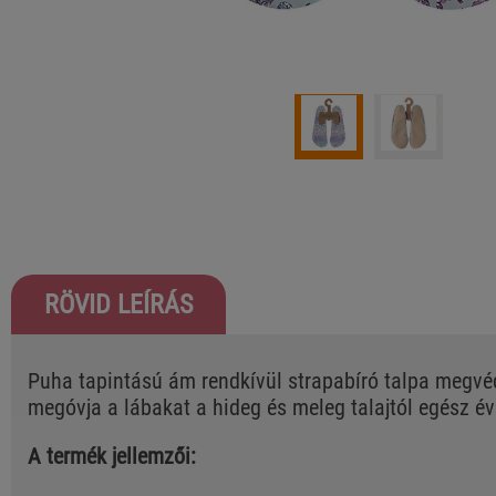
RÖVID LEÍRÁS
Puha tapintású ám rendkívül strapabíró talpa megvé
megóvja a lábakat a hideg és meleg talajtól egész é
A termék jellemzői: