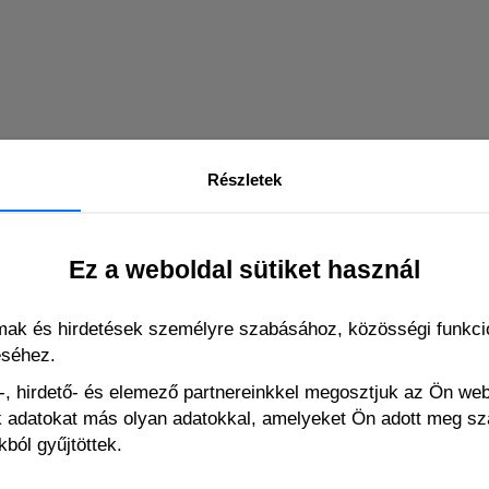
Részletek
Ez a weboldal sütiket használ
káláshoz)
lmak és hirdetések személyre szabásához, közösségi funkció
éséhez.
, hirdető- és elemező partnereinkkel megosztjuk az Ön we
ák adatokat más olyan adatokkal, amelyeket Ön adott meg s
 THIS PRODUCT ALSO BOUGHT THE FOLLO
ból gyűjtöttek.