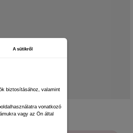
A sütikről
k biztosításához, valamint
boldalhasználatra vonatkozó
zámukra vagy az Ön által
WING ITEMS