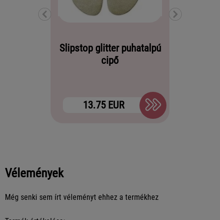
Slipstop glitter puhatalpú
Slipstop 
cipő
13.75 EUR
22
Vélemények
Még senki sem írt véleményt ehhez a termékhez