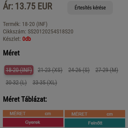
Ár: 13.75 EUR
Értesítés kérése
Termék:
18-20 (INF)
Cikkszám:
SS20120254S18S20
Készlet:
0db
Méret
18-20 (INF)
21-23 (XS)
24-26 (S)
27-29 (M)
30-32 (L)
33-35 (XL)
Méret Táblázat: