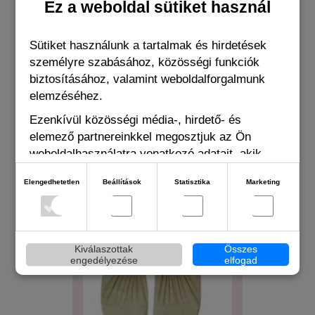
Ez a weboldal sütiket használ
Sütiket használunk a tartalmak és hirdetések
személyre szabásához, közösségi funkciók
biztosításához, valamint weboldalforgalmunk
BUYERS OF THIS PRODUCT ALSO
elemzéséhez.
BOUGHT THE FOLLOWING ITEMS
Ezenkívül közösségi média-, hirdető- és
elemező partnereinkkel megosztjuk az Ön
weboldalhasználatra vonatkozó adatait, akik
kombinálhatják adatokat más olyan adatokkal,
Elengedhetetlen
Beállítások
Statisztika
Marketing
amelyeket Ön adott meg számukra vagy az Ön
által használt más szolgáltatásokból gyűjtöttek.
Kiválaszottak
Összes
engedélyezése
elfogad