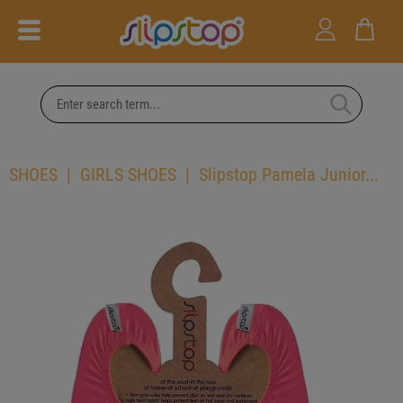
SHOES
GIRLS SHOES
Slipstop Pamela Junior...