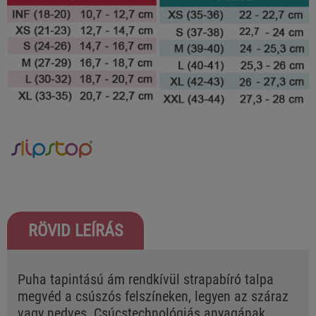
RÖVID LEÍRÁS
Puha tapintású ám rendkívül strapabíró talpa
megvéd a csúszós felszíneken, legyen az száraz
vagy nedves. Csúcstechnológiás anyagának