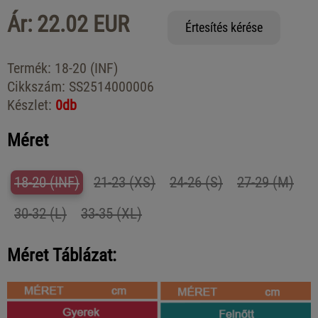
Ár: 22.02 EUR
Értesítés kérése
Termék:
18-20 (INF)
Cikkszám:
SS2514000006
Készlet:
0db
Méret
18-20 (INF)
21-23 (XS)
24-26 (S)
27-29 (M)
30-32 (L)
33-35 (XL)
Méret Táblázat: