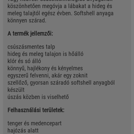
köszönhetően megóvja a lábakat a hideg és
meleg talajtól egész évben. Softshell anyaga
könnyen szárad.
A termék jellemzői:
csúszásmentes talp
hideg és meleg talajon is hőálló
klór és só álló
könnyű, hajlékony és kényelmes
egyszerű felvenni, akár egy zoknit
szellőző, gyorsan száradó softshell anyagból
készült
úszás közben is viselhető
Felhasználási területek:
tenger és medencepart
hajózás alatt