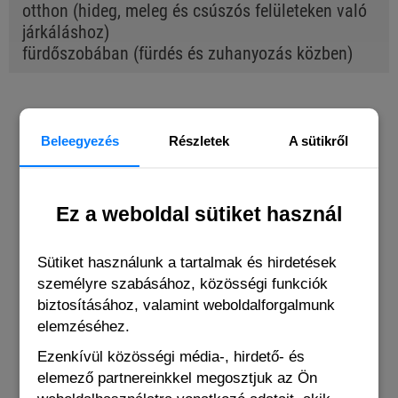
otthon (hideg, meleg és csúszós felületeken való
járkáláshoz)
fürdőszobában (fürdés és zuhanyozás közben)
BUYERS OF THIS PRODUCT ALSO
Beleegyezés
Részletek
A sütikről
BOUGHT THE FOLLOWING ITEMS
Ez a weboldal sütiket használ
Sütiket használunk a tartalmak és hirdetések
személyre szabásához, közösségi funkciók
biztosításához, valamint weboldalforgalmunk
elemzéséhez.
Ezenkívül közösségi média-, hirdető- és
elemező partnereinkkel megosztjuk az Ön