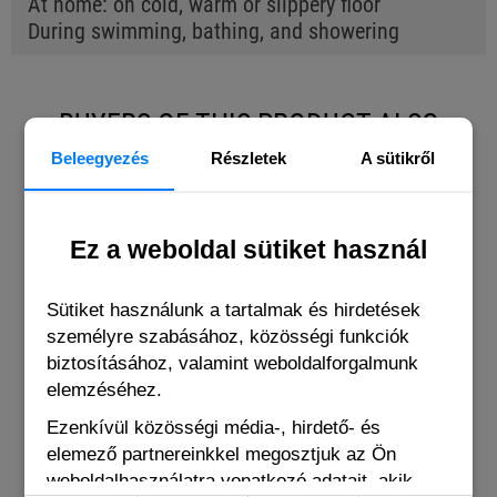
At home: on cold, warm or slippery floor
During swimming, bathing, and showering
BUYERS OF THIS PRODUCT ALSO
BOUGHT THE FOLLOWING ITEMS
Beleegyezés
Részletek
A sütikről
Ez a weboldal sütiket használ
Sütiket használunk a tartalmak és hirdetések
személyre szabásához, közösségi funkciók
biztosításához, valamint weboldalforgalmunk
elemzéséhez.
Ezenkívül közösségi média-, hirdető- és
elemező partnereinkkel megosztjuk az Ön
weboldalhasználatra vonatkozó adatait, akik