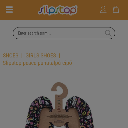
SHOES
GIRLS SHOES
Slipstop peace puhatalpú cipő