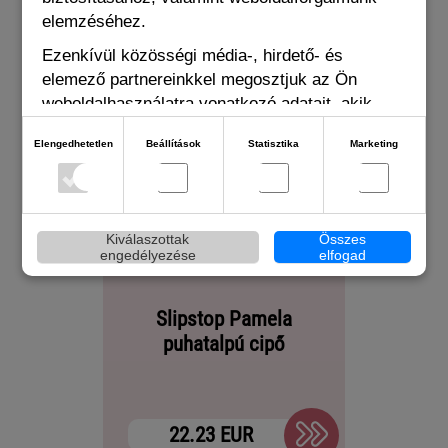
elemzéséhez.
Ezenkívül közösségi média-, hirdető- és
elemező partnereinkkel megosztjuk az Ön
weboldalhasználatra vonatkozó adatait, akik
kombinálhatják adatokat más olyan adatokkal,
Elengedhetetlen
Beállítások
Statisztika
Marketing
amelyeket Ön adott meg számukra vagy az Ön
által használt más szolgáltatásokból gyűjtöttek.
Kiválaszottak
Összes
engedélyezése
elfogad
Slipstop Pamela
Slip
puhatalpú cipő
22.23 EUR
13