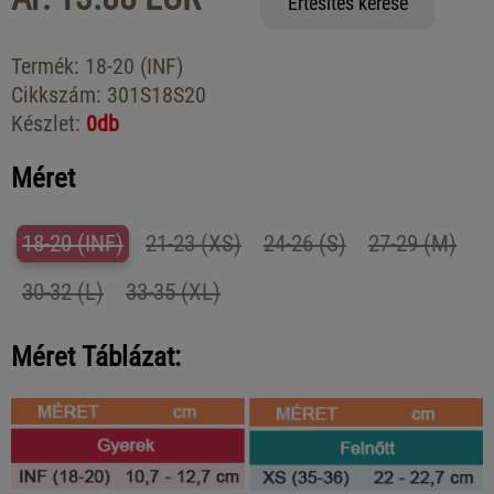
Értesítés kérése
Termék:
18-20 (INF)
Cikkszám:
301S18S20
Készlet:
0db
Méret
18-20 (INF)
21-23 (XS)
24-26 (S)
27-29 (M)
30-32 (L)
33-35 (XL)
Méret Táblázat: