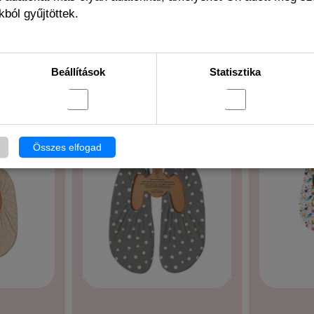
ból gyűjtöttek.
 THIS PRODUCT ALSO BOUGHT THE FOLLO
Beállítások
Statisztika
Összes elfogad