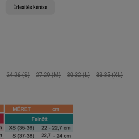
Értesítés kérése
)
24-26 (S)
27-29 (M)
30-32 (L)
33-35 (XL)