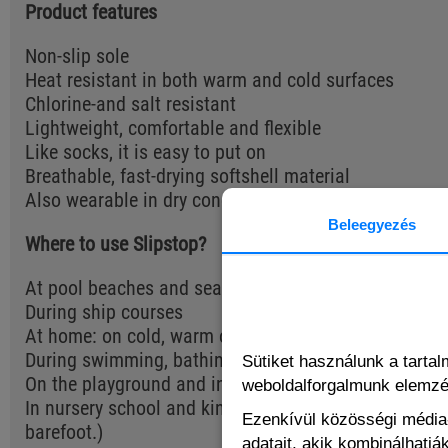
Product features
Non-slip sole
Heat resistant in both warm and cold surfaces
Chlorine-and salt resistant
Lightweight, comfortable and flexible
Like socks, it is easy to put on
Breathable, fast-drying softshell material
Also wearable in dry conditions and underwater
Beleegyezés
Where to use Slipstop?
At pool beaches and seashores
During ship courses
At home: on cold, warm or slippery floor
During swimming, bathing, and showering
Sütiket használunk a tarta
On the playground and in indoor play centres (It prote
weboldalforgalmunk elemz
In nursery school and kindergarten (Due to its flexib
Ezenkívül közösségi média-
barefoot.)
adatait, akik kombinálhatj