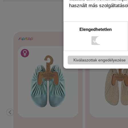
használt más szolgáltatások
BUYERS OF
Elengedhetetlen
Kiválaszottak engedélyezése