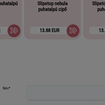
puhatalpú
Slipstop nebula
Slipst
puhatalpú cipő
puh
R
13.88 EUR
13
Név*