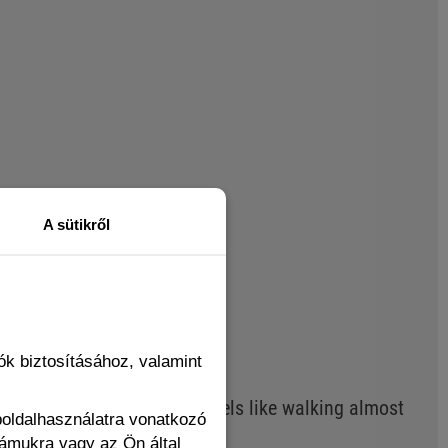
A sütikről
k biztosításához, valamint
top of socks.)
lance. Wearing these shoes feels like walking almost
boldalhasználatra vonatkozó
zámukra vagy az Ön által