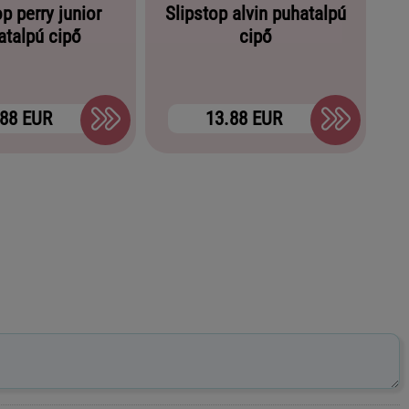
op perry junior
Slipstop alvin puhatalpú
atalpú cipő
cipő
.88 EUR
13.88 EUR