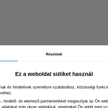
Részletek
Ez a weboldal sütiket használ
lmak és hirdetések személyre szabásához, közösségi funkció
cts children from viruses, even if they wear Slipstop on 
éséhez.
le sole, Slipstop helps children to develop a sense of ba
, hirdető- és elemező partnereinkkel megosztjuk az Ön we
ák adatokat más olyan adatokkal, amelyeket Ön adott meg s