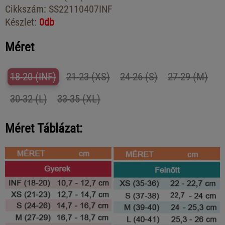
Cikkszám:
SS22110407INF
Készlet:
0db
Méret
18-20 (INF)
21-23 (XS)
24-26 (S)
27-29 (M)
30-32 (L)
33-35 (XL)
Méret Táblázat: