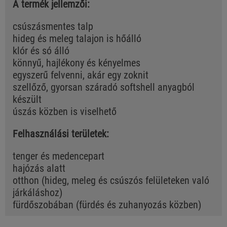
A termék jellemzői:
csúszásmentes talp
hideg és meleg talajon is hőálló
klór és só álló
könnyű, hajlékony és kényelmes
egyszerű felvenni, akár egy zoknit
szellőző, gyorsan száradó softshell anyagból
készült
úszás közben is viselhető
Felhasználási területek:
tenger és medencepart
hajózás alatt
otthon (hideg, meleg és csúszós felületeken való
járkáláshoz)
fürdőszobában (fürdés és zuhanyozás közben)