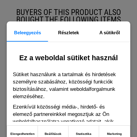
BUYERS OF THIS PRODUCT ALSO
BOUGHT THE FOLLOWING ITEMS
Beleegyezés
Részletek
A sütikről
Ez a weboldal sütiket használ
Sütiket használunk a tartalmak és hirdetések
személyre szabásához, közösségi funkciók
biztosításához, valamint weboldalforgalmunk
elemzéséhez.
Ezenkívül közösségi média-, hirdető- és
elemező partnereinkkel megosztjuk az Ön
weboldalhasználatra vonatkozó adatait, akik
kombinálhatják adatokat más olyan adatokkal,
Elengedhetetlen
Beállítások
Statisztika
Marketing
amelyeket Ön adott meg számukra vagy az Ön