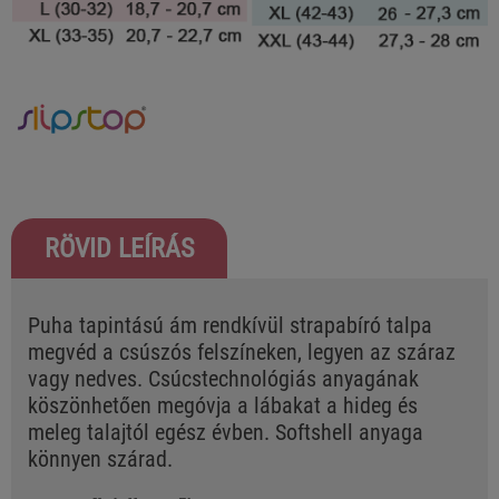
RÖVID LEÍRÁS
Puha tapintású ám rendkívül strapabíró talpa
megvéd a csúszós felszíneken, legyen az száraz
vagy nedves. Csúcstechnológiás anyagának
köszönhetően megóvja a lábakat a hideg és
meleg talajtól egész évben. Softshell anyaga
könnyen szárad.