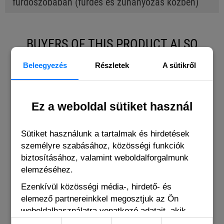
fürdőszobában (fürdés és zuhanyozás közben)
BUYERS OF THIS PRODUCT ALSO
BOUGHT THE FOLLOWING ITEMS
Beleegyezés
Részletek
A sütikről
Ez a weboldal sütiket használ
Sütiket használunk a tartalmak és hirdetések
személyre szabásához, közösségi funkciók
biztosításához, valamint weboldalforgalmunk
elemzéséhez.
Ezenkívül közösségi média-, hirdető- és
elemező partnereinkkel megosztjuk az Ön
weboldalhasználatra vonatkozó adatait, akik
kombinálhatják adatokat más olyan adatokkal,