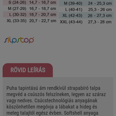
RÖVID LEÍRÁS
Puha tapintású ám rendkívül strapabíró talpa
megvéd a csúszós felszíneken, legyen az száraz
vagy nedves. Csúcstechnológiás anyagának
köszönhetően megóvja a lábakat a hideg és
meleg talajtól egész évben. Softshell anyaga