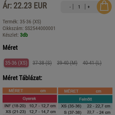
Ár: 22.23 EUR
-
+
Termék:
35-36 (XS)
Cikkszám:
SS2544000001
Készlet:
3db
Méret
35-36 (XS)
37-38 (S)
39-40 (M)
40-41 (L)
Méret Táblázat: