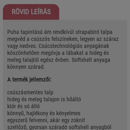
RÖVID LEÍRÁS
Puha tapintású ám rendkívül strapabíró talpa
megvéd a csúszós felszíneken, legyen az száraz
vagy nedves. Csúcstechnológiás anyagának
köszönhetően megóvja a lábakat a hideg és
meleg talajtól egész évben. Softshell anyaga
könnyen szárad.
A termék jellemzői:
csúszásmentes talp
hideg és meleg talajon is hőálló
klór és só álló
könnyű, hajlékony és kényelmes
egyszerű felvenni, akár egy zoknit
szellőző, gyorsan száradó softshell anyagból