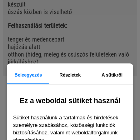
készült
úszás közben is viselhető
Felhasználási területek:
tenger és medencepart
hajózás alatt
otthon (hideg, meleg és csúszós felületeken való
járkáláshoz)
fürdőszobában (fürdés és zuhanyozás közben)
Beleegyezés
Részletek
A sütikről
BUYERS OF THIS PRODUCT ALSO
Ez a weboldal sütiket használ
BOUGHT THE FOLLOWING ITEMS
Sütiket használunk a tartalmak és hirdetések
személyre szabásához, közösségi funkciók
biztosításához, valamint weboldalforgalmunk