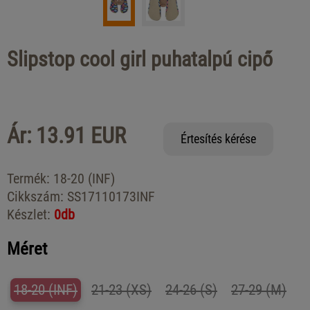
Slipstop cool girl puhatalpú cipő
Ár: 13.91 EUR
Értesítés kérése
Termék:
18-20 (INF)
Cikkszám:
SS17110173INF
Készlet:
0db
Méret
18-20 (INF)
21-23 (XS)
24-26 (S)
27-29 (M)