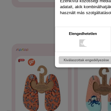
Ezenkívül közösségi média-
adatait, akik kombinálhatj
használt más szolgáltatások
BUYERS OF
Elengedhetetlen
Kiválaszottak engedélyezése