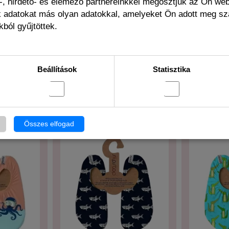
, hirdető- és elemező partnereinkkel megosztjuk az Ön we
ák adatokat más olyan adatokkal, amelyeket Ön adott meg s
ból gyűjtöttek.
 THIS PRODUCT ALSO BOUGHT THE FOLLO
Beállítások
Statisztika
Összes elfogad