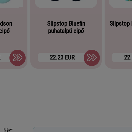
udson
Slipstop Bluefin
Slipstop 
cipő
puhatalpú cipő
R
22.23 EUR
22
Név*