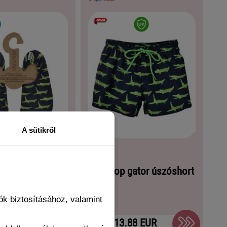
A sütikről
 gator puhatalpú
Slipstop gator úszóshort
cipő
k biztosításához, valamint
.88 EUR
13.88 EUR