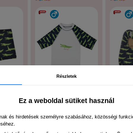
Részletek
ator
Slipstop
Slipstop gator uv póló
Ez a weboldal sütiket használ
rág
lmak és hirdetések személyre szabásához, közösségi funkció
éséhez.
R
13.88 EUR
13