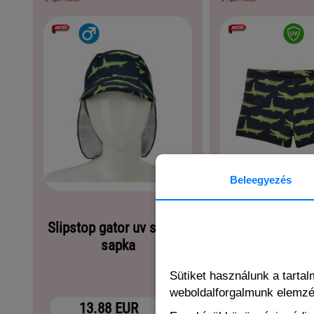
Beleegyezés
Slipstop gator uv szűrős
Slipstop g
sapka
úszónad
Sütiket használunk a tarta
weboldalforgalmunk elemz
13.88 EUR
13.88 EU