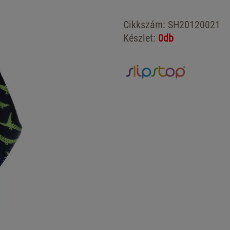
Cikkszám:
SH20120021
Készlet:
0db