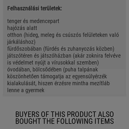
Felhasználási területek:
tenger és medencepart
hajózás alatt
otthon (hideg, meleg és csúszós felületeken való
járkáláshoz)
fürdőszobában (fürdés és zuhanyozás közben)
játszótéren és játszóházban (akár zoknira felvéve
is védelmet nyújt a vírusokkal szemben)
óvodában, bölcsődében (puha talpának
köszönhetően támogatja az egyensúlyérzék
kialakulását, hiszen érzésre mintha mezítláb
lenne a gyermek
BUYERS OF THIS PRODUCT ALSO
BOUGHT THE FOLLOWING ITEMS