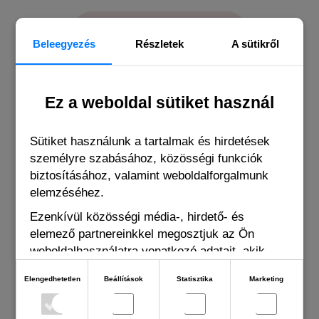
Beleegyezés
Részletek
A sütikről
Ez a weboldal sütiket használ
Sütiket használunk a tartalmak és hirdetések
személyre szabásához, közösségi funkciók
biztosításához, valamint weboldalforgalmunk
elemzéséhez.
Ezenkívül közösségi média-, hirdető- és
elemező partnereinkkel megosztjuk az Ön
weboldalhasználatra vonatkozó adatait, akik
kombinálhatják adatokat más olyan adatokkal,
Slipstop ice cream
Sli
Elengedhetetlen
Beállítások
Statisztika
Marketing
amelyeket Ön adott meg számukra vagy az Ön
által használt más szolgáltatásokból gyűjtöttek.