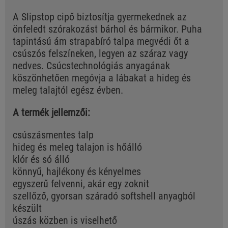
A Slipstop cipő biztosítja gyermekednek az
önfeledt szórakozást bárhol és bármikor. Puha
tapintású ám strapabíró talpa megvédi őt a
csúszós felszíneken, legyen az száraz vagy
nedves. Csúcstechnológiás anyagának
köszönhetően megóvja a lábakat a hideg és
meleg talajtól egész évben.
A termék jellemzői:
csúszásmentes talp
hideg és meleg talajon is hőálló
klór és só álló
könnyű, hajlékony és kényelmes
egyszerű felvenni, akár egy zoknit
szellőző, gyorsan száradó softshell anyagból
készült
úszás közben is viselhető