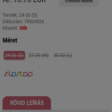
Értesítés kérése
Termék:
24-26 (S)
Cikkszám:
79S24S26
Készlet:
0db
Méret
24-26 (S)
27-29 (M)
30-32 (L)
RÖVID LEÍRÁS