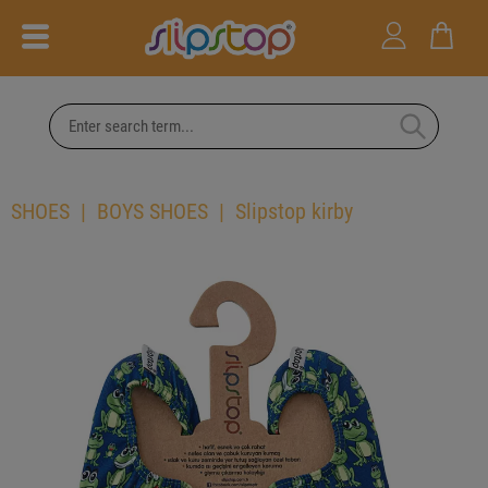
SHOES
BOYS SHOES
Slipstop kirby