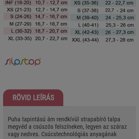
RÖVID LEÍRÁS
Puha tapintású ám rendkívül strapabíró talpa
megvéd a csúszós felszíneken, legyen az száraz
vagy nedves. Csúcstechnológiás anyagának