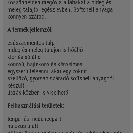
köszönhetően megóvja a lábakat a hideg és
meleg talajtól egész évben. Softshell anyaga
könnyen szárad.
A termék jellemzői:
csúszásmentes talp
hideg és meleg talajon is hőálló
klór és só álló
könnyű, hajlékony és kényelmes
egyszerű felvenni, akár egy zoknit
szellőző, gyorsan száradó softshell anyagból
készült
úszás közben is viselhető
Felhasználási területek:
tenger és medencepart
hajózás alatt