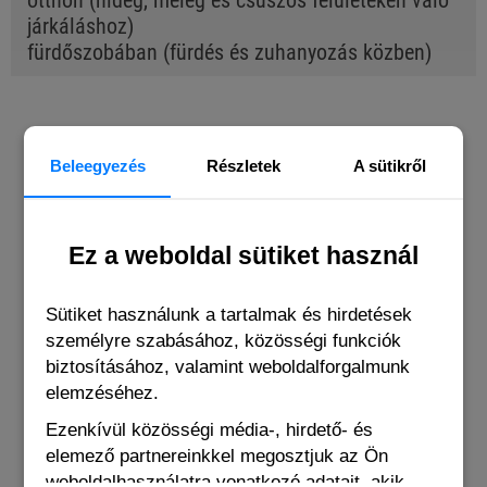
otthon (hideg, meleg és csúszós felületeken való
járkáláshoz)
fürdőszobában (fürdés és zuhanyozás közben)
BUYERS OF THIS PRODUCT ALSO
BOUGHT THE FOLLOWING ITEMS
Beleegyezés
Részletek
A sütikről
Ez a weboldal sütiket használ
Sütiket használunk a tartalmak és hirdetések
személyre szabásához, közösségi funkciók
biztosításához, valamint weboldalforgalmunk
elemzéséhez.
Ezenkívül közösségi média-, hirdető- és
elemező partnereinkkel megosztjuk az Ön
weboldalhasználatra vonatkozó adatait, akik