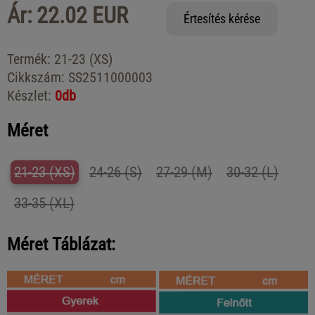
Ár: 22.02 EUR
Értesítés kérése
Termék:
21-23 (XS)
Cikkszám:
SS2511000003
Készlet:
0db
Méret
21-23 (XS)
24-26 (S)
27-29 (M)
30-32 (L)
33-35 (XL)
Méret Táblázat: