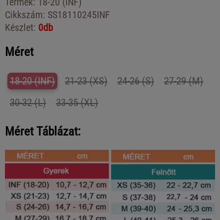
Termék:
18-20 (INF)
Cikkszám:
SS18110245INF
Készlet:
0db
Méret
18-20 (INF)
21-23 (XS)
24-26 (S)
27-29 (M)
30-32 (L)
33-35 (XL)
Méret Táblázat: