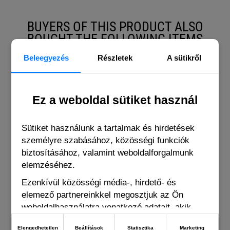
BUYERS OF THIS PRODUCT ALSO
BOUGHT THE FOLLOWING ITEMS
Beleegyezés
Részletek
A sütikről
Ez a weboldal sütiket használ
Sütiket használunk a tartalmak és hirdetések
személyre szabásához, közösségi funkciók
biztosításához, valamint weboldalforgalmunk
elemzéséhez.
Ezenkívül közösségi média-, hirdető- és
elemező partnereinkkel megosztjuk az Ön
weboldalhasználatra vonatkozó adatait, akik
kombinálhatják adatokat más olyan adatokkal,
Elengedhetetlen
Beállítások
Statisztika
Marketing