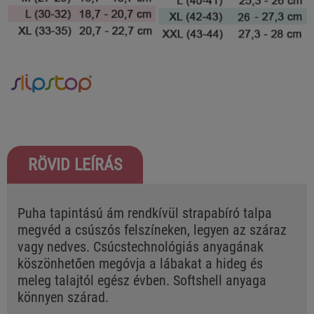
RÖVID LEÍRÁS
Puha tapintású ám rendkívül strapabíró talpa
megvéd a csúszós felszíneken, legyen az száraz
vagy nedves. Csúcstechnológiás anyagának
köszönhetően megóvja a lábakat a hideg és
meleg talajtól egész évben. Softshell anyaga
könnyen szárad.