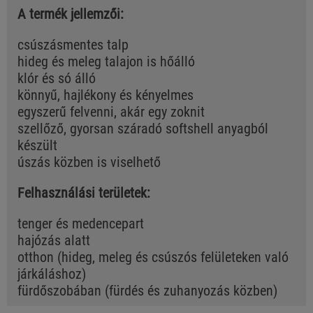
A termék jellemzői:
csúszásmentes talp
hideg és meleg talajon is hőálló
klór és só álló
könnyű, hajlékony és kényelmes
egyszerű felvenni, akár egy zoknit
szellőző, gyorsan száradó softshell anyagból
készült
úszás közben is viselhető
Felhasználási területek:
tenger és medencepart
hajózás alatt
otthon (hideg, meleg és csúszós felületeken való
járkáláshoz)
fürdőszobában (fürdés és zuhanyozás közben)