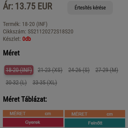
Ár: 13.75 EUR
Értesítés kérése
Termék:
18-20 (INF)
Cikkszám:
SS21120272S18S20
Készlet:
0db
Méret
18-20 (INF)
21-23 (XS)
24-26 (S)
27-29 (M)
30-32 (L)
33-35 (XL)
Méret Táblázat: