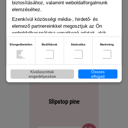
biztosításához, valamint weboldalforgalmunk
elemzéséhez.
Ezenkívül közösségi média-, hirdető- és
elemező partnereinkkel megosztjuk az Ön
weboldalhasználatra vonatkozó adatait, akik
kombinálhatják adatokat más olyan adatokkal,
Elengedhetetlen
Beállítások
Statisztika
Marketing
amelyeket Ön adott meg számukra vagy az Ön
által használt más szolgáltatásokból gyűjtöttek.
Kiválaszottak
Összes
engedélyezése
elfogad
Slipstop pine
Sli