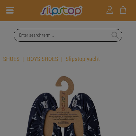
SHOES
BOYS SHOES
Slipstop yacht