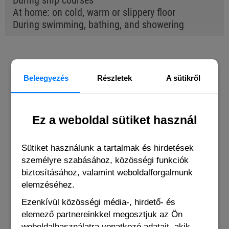
During ship courses
At home: on cold, warm or slippery floor
During swimming, bathing, and showering
BUYERS OF THIS PRODUCT ALSO
BOUGHT THE FOLLOWING ITEMS
Beleegyezés
Részletek
A sütikről
Ez a weboldal sütiket használ
Sütiket használunk a tartalmak és hirdetések
személyre szabásához, közösségi funkciók
biztosításához, valamint weboldalforgalmunk
elemzéséhez.
Ezenkívül közösségi média-, hirdető- és
elemező partnereinkkel megosztjuk az Ön
weboldalhasználatra vonatkozó adatait, akik