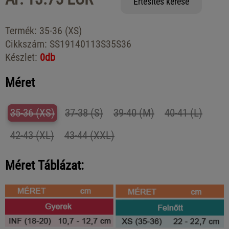
Értesítés kérése
Termék:
35-36 (XS)
Cikkszám:
SS19140113S35S36
Készlet:
0db
Méret
35-36 (XS)
37-38 (S)
39-40 (M)
40-41 (L)
42-43 (XL)
43-44 (XXL)
Méret Táblázat: