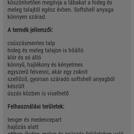
köszönhetően megóvja a lábakat a hideg és
meleg talajtól egész évben. Softshell anyaga
könnyen szárad.
A termék jellemzői:
csúszásmentes talp
hideg és meleg talajon is hőálló
klór és só álló
könnyű, hajlékony és kényelmes
egyszerű felvenni, akár egy zoknit
szellőző, gyorsan száradó softshell anyagból
készült
úszás közben is viselhető
Felhasználási területek:
tenger és medencepart
hajózás alatt