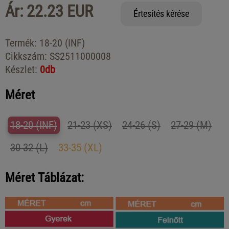
Ár: 22.23 EUR
Értesítés kérése
Termék:
18-20 (INF)
Cikkszám:
SS2511000008
Készlet:
0db
Méret
18-20 (INF)
21-23 (XS)
24-26 (S)
27-29 (M)
30-32 (L)
33-35 (XL)
Méret Táblázat: