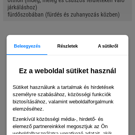
otthon (hideg, meleg és csúszós felületeken való
járkáláshoz)
fürdőszobában (fürdés és zuhanyozás közben)
BUYERS OF THIS PRODUCT ALSO
BOUGHT THE FOLLOWING ITEMS
Beleegyezés
Részletek
A sütikről
Ez a weboldal sütiket használ
Sütiket használunk a tartalmak és hirdetések
személyre szabásához, közösségi funkciók
biztosításához, valamint weboldalforgalmunk
elemzéséhez.
Ezenkívül közösségi média-, hirdető- és
elemező partnereinkkel megosztjuk az Ön
weboldalhasználatra vonatkozó adatait, akik