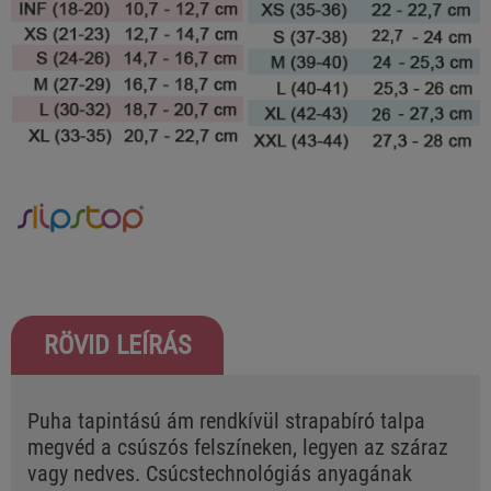
RÖVID LEÍRÁS
Puha tapintású ám rendkívül strapabíró talpa
megvéd a csúszós felszíneken, legyen az száraz
vagy nedves. Csúcstechnológiás anyagának