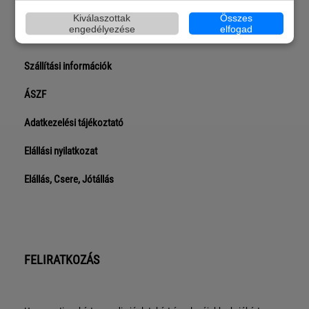
Blogbejegyzéseink
Kiválaszottak
Összes
engedélyezése
elfogad
Gyakran ismételt kérdések
Szállítási információk
ÁSZF
Adatkezelési tájékoztató
Elállási nyilatkozat
Elállás, Csere, Jótállás
FELIRATKOZÁS