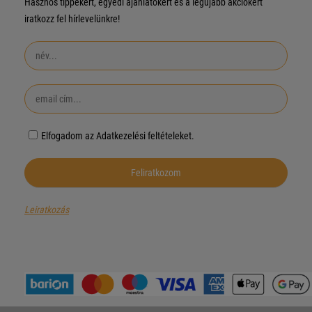
Hasznos tippekért, egyedi ajánlatokért és a legújabb akciókért
iratkozz fel hírlevelünkre!
Elfogadom az Adatkezelési feltételeket.
Leiratkozás