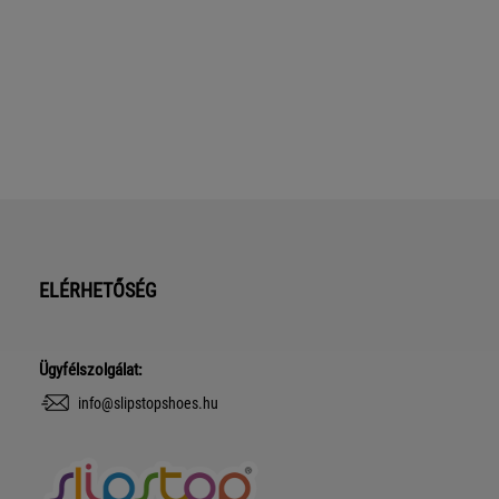
ELÉRHETŐSÉG
Ügyfélszolgálat:
info@slipstopshoes.hu