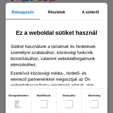
Beleegyezés
Részletek
A sütikről
A Slipstop® 2014-ben terjedt el és hamar szenzációvá vált a
gyerekek körében, hiszen sem ők, sem a felnőttek nem tudtak
ellenállni az imádni való mintáknak és a vibráló színeknek.
Ez a weboldal sütiket használ
Webáruházunkban nem csupán csúszásmentes cipőket, hanem UV
szűrős fürdőruhákatt is találhatsz, az ikonikus Slipstop cipőket pedig
Sütiket használunk a tartalmak és hirdetések
akár felnőtt méretekben is! Rendelj gyors szállítással!
személyre szabásához, közösségi funkciók
biztosításához, valamint weboldalforgalmunk
elemzéséhez.
Ezenkívül közösségi média-, hirdető- és
INFORMÁCIÓK
elemező partnereinkkel megosztjuk az Ön
weboldalhasználatra vonatkozó adatait, akik
kombinálhatják adatokat más olyan adatokkal,
Bejelentkezés
Elengedhetetlen
Beállítások
Statisztika
Marketing
amelyeket Ön adott meg számukra vagy az Ön
által használt más szolgáltatásokból gyűjtöttek.
Rólunk