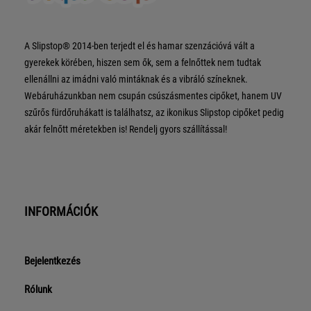
A Slipstop® 2014-ben terjedt el és hamar szenzációvá vált a
gyerekek körében, hiszen sem ők, sem a felnőttek nem tudtak
ellenállni az imádni való mintáknak és a vibráló színeknek.
Webáruházunkban nem csupán csúszásmentes cipőket, hanem UV
szűrős fürdőruhákatt is találhatsz, az ikonikus Slipstop cipőket pedig
akár felnőtt méretekben is! Rendelj gyors szállítással!
INFORMÁCIÓK
Bejelentkezés
Rólunk