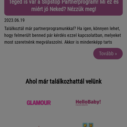
Téged is vár a Slipstop Partnerprogram! Mi ez és
miért jó Neked? Nézzük meg!
2023.06.19
Találkoztál már partnerprogramunkkal? Ha igen, könnyen lehet,
hogy felmerült benned pár kérdés ezzel kapcsolatban, melyeket
most szeretnénk megválaszolni. Akkor is mindenképp tarts
velünk, ha még nem hallottál erről a lehetőségről, hiszen kár
Tovább »
lenne lemaradnod! Nézzük is!
Ahol már találkozhattál velünk