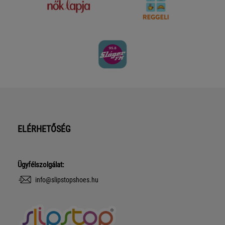
ELÉRHETŐSÉG
Ügyfélszolgálat:
info@slipstopshoes.hu