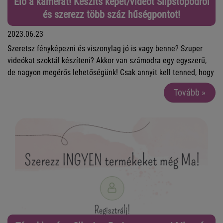
Elő a kamerát! Készíts képet/videót Slipstopodról
és szerezz több száz hűségpontot!
2023.06.23
Szeretsz fényképezni és viszonylag jó is vagy benne? Szuper
videókat szoktál készíteni? Akkor van számodra egy egyszerű,
de nagyon megérős lehetőségünk! Csak annyit kell tenned, hogy
készítesz pár képet vagy videót Slipstop darabjaidról, cserébe
Tovább »
pedig megajándékozunk több száz hűségponttal! Nézzük a
részleteket!