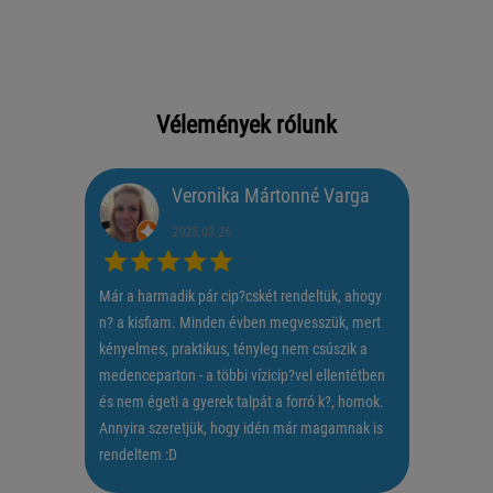
Vélemények rólunk
Veronika Mártonné Varga
2025.03.26.
Már a harmadik pár cip?cskét rendeltük, ahogy
n? a kisfiam. Minden évben megvesszük, mert
kényelmes, praktikus, tényleg nem csúszik a
medenceparton - a többi vízicip?vel ellentétben
és nem égeti a gyerek talpát a forró k?, homok.
Annyira szeretjük, hogy idén már magamnak is
rendeltem :D