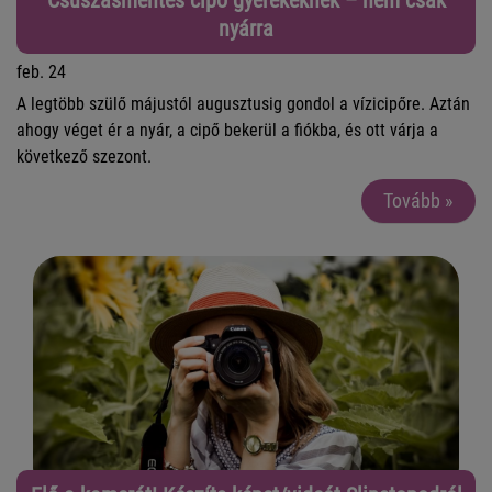
Csúszásmentes cipő gyerekeknek – nem csak
nyárra
feb. 24
A legtöbb szülő májustól augusztusig gondol a vízicipőre. Aztán
ahogy véget ér a nyár, a cipő bekerül a fiókba, és ott várja a
következő szezont.
Pedig egy jól megválasztott csúszásmentes cipő gyerekeknek
Tovább »
nem szezonális darab. Valójában egész évben használható -
csak más helyzetekben.
Ha egyszer már bevált a strandon vagy az uszodában, érdemes
tovább gondolni, hol lehet még praktikus és biztonságos
megoldás.