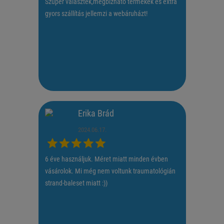
Szuper választék,megbízható termékek és extra
gyors szállítás jellemzi a webáruházt!
Erika Brád
2024.06.17.
6 éve használjuk. Méret miatt minden évben
vásárolok. Mi még nem voltunk traumatológián
strand-baleset miatt :))