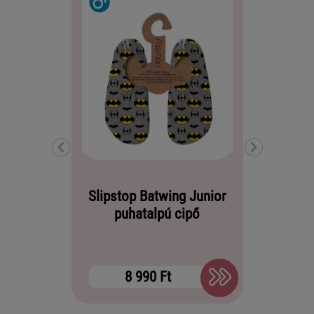
Slipstop Batwing Junior
Slip
puhatalpú cipő
puhatalp
8 990 Ft
8