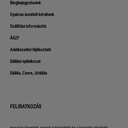
Blogbejegyzéseink
Gyakran ismételt kérdések
Szállítási információk
ÁSZF
Adatkezelési tájékoztató
Elállási nyilatkozat
Elállás, Csere, Jótállás
FELIRATKOZÁS
Hasznos tippekért, egyedi ajánlatokért és a legújabb akciókért