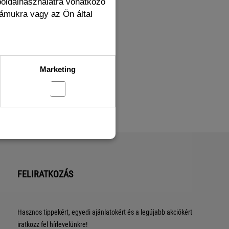
boldalhasználatra vonatkozó
zámukra vagy az Ön által
Marketing
FELIRATKOZÁS
Hasznos tippekért, egyedi ajánlatokért és a legújabb akciókért
iratkozz fel hírlevelünkre!