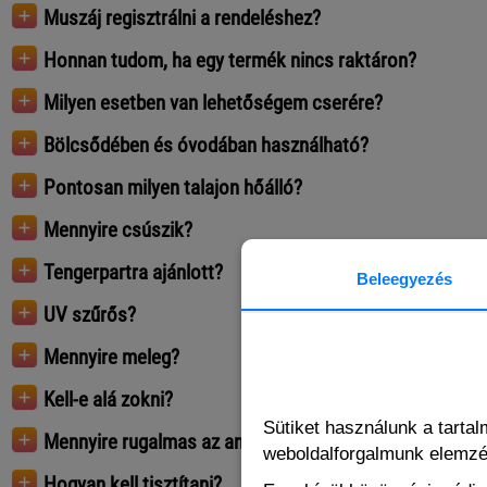
Muszáj regisztrálni a rendeléshez?
Honnan tudom, ha egy termék nincs raktáron?
Milyen esetben van lehetőségem cserére?
Bölcsődében és óvodában használható?
Pontosan milyen talajon hőálló?
Mennyire csúszik?
Tengerpartra ajánlott?
Beleegyezés
UV szűrős?
Mennyire meleg?
Kell-e alá zokni?
Sütiket használunk a tarta
Mennyire rugalmas az anyaga?
weboldalforgalmunk elemz
Hogyan kell tisztítani?