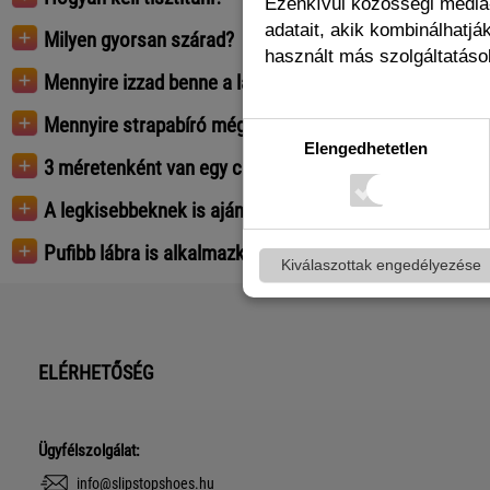
Ezenkívül közösségi média-
adatait, akik kombinálhatj
Milyen gyorsan szárad?
használt más szolgáltatások
Mennyire izzad benne a láb?
Mennyire strapabíró még csak mászó gyereknél?
Elengedhetetlen
3 méretenként van egy cipő a gyerekeknél; a nagy mére
A legkisebbeknek is ajánlott a cipő?
Pufibb lábra is alkalmazkodik az anyag?
Kiválaszottak engedélyezése
ELÉRHETŐSÉG
Ügyfélszolgálat:
info@slipstopshoes.hu