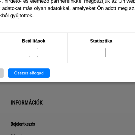
, hirdető- és elemező partnereinkkel megosztjuk az Ön we
ák adatokat más olyan adatokkal, amelyeket Ön adott meg s
ból gyűjtöttek.
Beállítások
Statisztika
t különbségekkel is jól használható?
Összes elfogad
INFORMÁCIÓK
Bejelentkezés