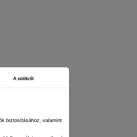
A sütikről
k biztosításához, valamint