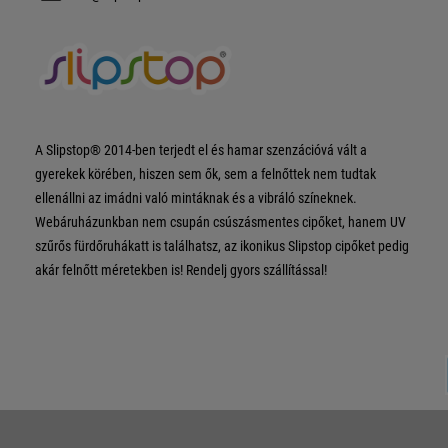
A Slipstop® 2014-ben terjedt el és hamar szenzációvá vált a
gyerekek körében, hiszen sem ők, sem a felnőttek nem tudtak
ellenállni az imádni való mintáknak és a vibráló színeknek.
Webáruházunkban nem csupán csúszásmentes cipőket, hanem UV
szűrős fürdőruhákatt is találhatsz, az ikonikus Slipstop cipőket pedig
akár felnőtt méretekben is! Rendelj gyors szállítással!