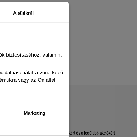
A sütikről
k biztosításához, valamint
boldalhasználatra vonatkozó
zámukra vagy az Ön által
FELIRATKOZÁS
Marketing
Hasznos tippekért, egyedi ajánlatokért és a legújabb akciókért