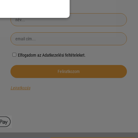
iratkozz fel hírlevelünkre!
Elfogadom az Adatkezelési feltételeket.
Leiratkozás