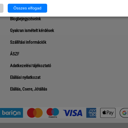
Rólunk
Összes elfogad
Blogbejegyzéseink
Gyakran ismételt kérdések
Szállítási információk
ÁSZF
Adatkezelési tájékoztató
Elállási nyilatkozat
Elállás, Csere, Jótállás