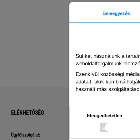
Beleegyezés
Sütiket használunk a tarta
weboldalforgalmunk elemz
Ezenkívül közösségi média-
adatait, akik kombinálhatj
használt más szolgáltatások
ELÉRHETŐSÉG
Elengedhetetlen
Ügyfélszolgálat: