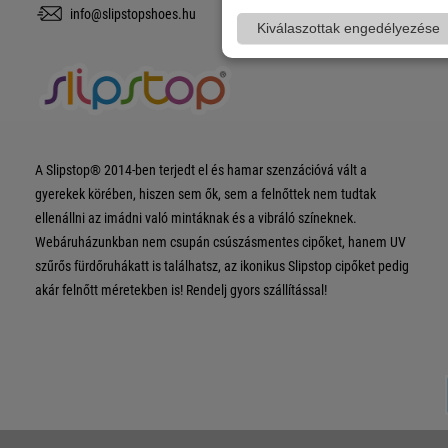
info@slipstopshoes.hu
Kiválaszottak engedélyezése
A Slipstop® 2014-ben terjedt el és hamar szenzációvá vált a
gyerekek körében, hiszen sem ők, sem a felnőttek nem tudtak
ellenállni az imádni való mintáknak és a vibráló színeknek.
Webáruházunkban nem csupán csúszásmentes cipőket, hanem UV
szűrős fürdőruhákatt is találhatsz, az ikonikus Slipstop cipőket pedig
akár felnőtt méretekben is! Rendelj gyors szállítással!