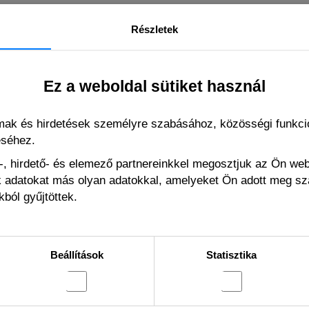
Részletek
Ez a weboldal sütiket használ
lmak és hirdetések személyre szabásához, közösségi funkció
éséhez.
, hirdető- és elemező partnereinkkel megosztjuk az Ön we
ák adatokat más olyan adatokkal, amelyeket Ön adott meg s
ból gyűjtöttek.
INFORMÁCIÓK
Beállítások
Statisztika
Bejelentkezés