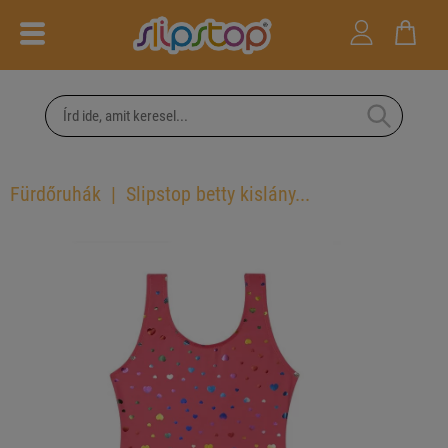
Fürdőruhák
Slipstop betty kislány...