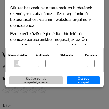
Sütiket használunk a tartalmak és hirdetések
személyre szabásához, közösségi funkciók
biztosításához, valamint weboldalforgalmunk
4 990 Ft
4 
elemzéséhez.
Ezenkívül közösségi média-, hirdető- és
elemező partnereinkkel megosztjuk az Ön
weboldalhasználatra vonatkozó adatait, akik
kombinálhatják adatokat más olyan adatokkal,
Vélemények
Elengedhetetlen
Beállítások
Statisztika
Marketing
amelyeket Ön adott meg számukra vagy az Ön
által használt más szolgáltatásokból gyűjtöttek.
Még senki sem írt véleményt ehhez a termékhez
Kiválaszottak
Összes
Termék értékelése:
engedélyezése
elfogad
Név*