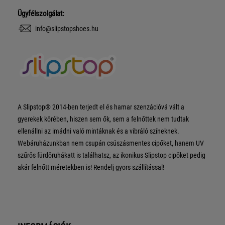
Ügyfélszolgálat:
info@slipstopshoes.hu
A Slipstop® 2014-ben terjedt el és hamar szenzációvá vált a
gyerekek körében, hiszen sem ők, sem a felnőttek nem tudtak
ellenállni az imádni való mintáknak és a vibráló színeknek.
Webáruházunkban nem csupán csúszásmentes cipőket, hanem UV
szűrős fürdőruhákatt is találhatsz, az ikonikus Slipstop cipőket pedig
akár felnőtt méretekben is! Rendelj gyors szállítással!