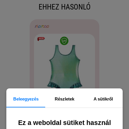
EHHEZ HASONLÓ
Beleegyezés
Részletek
A sütikről
Slipstop ivy kislány
Slip
Ez a weboldal sütiket használ
fürdőruha
f