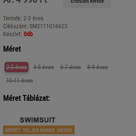
Értesítés kérése
Termék:
2-3 éves
Cikkszám:
SM2111016623
Készlet:
0db
Méret
2-3 éves
4-5 éves
6-7 éves
8-9 éves
10-11 éves
Méret Táblázat: