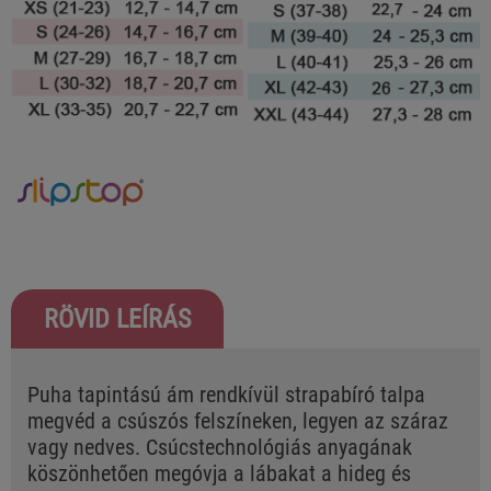
RÖVID LEÍRÁS
Puha tapintású ám rendkívül strapabíró talpa
megvéd a csúszós felszíneken, legyen az száraz
vagy nedves. Csúcstechnológiás anyagának
köszönhetően megóvja a lábakat a hideg és