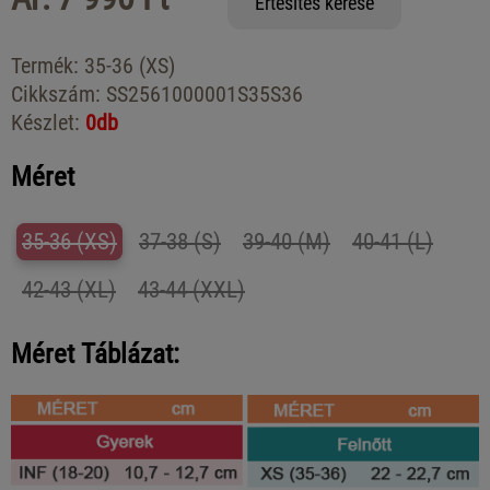
Értesítés kérése
Termék:
35-36 (XS)
Cikkszám:
SS2561000001S35S36
Készlet:
0db
Méret
35-36 (XS)
37-38 (S)
39-40 (M)
40-41 (L)
42-43 (XL)
43-44 (XXL)
Méret Táblázat: