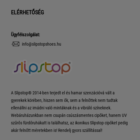
ELÉRHETŐSÉG
Ügyfélszolgálat:
info@slipstopshoes.hu
A Slipstop® 2014-ben terjedt el és hamar szenzációvá vált a
gyerekek körében, hiszen sem ők, sem a felnőttek nem tudtak
ellenállni az imádni való mintáknak és a vibráló színeknek.
Webáruházunkban nem csupán csúszásmentes cipőket, hanem UV
szűrős fürdőruhákatt is találhatsz, az ikonikus Slipstop cipőket pedig
akár felnőtt méretekben is! Rendelj gyors szállítással!