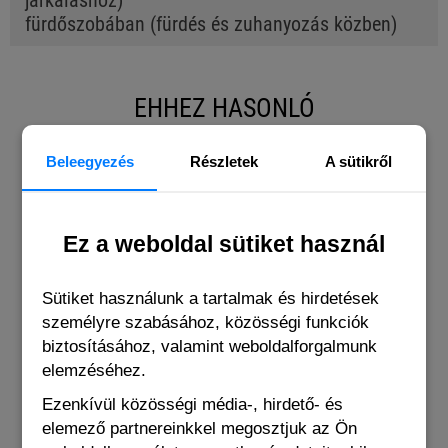
járkáláshoz)
fürdőszobában (fürdés és zuhanyozás közben)
EHHEZ HASONLÓ
Beleegyezés
Részletek
A sütikről
Ez a weboldal sütiket használ
Sütiket használunk a tartalmak és hirdetések
személyre szabásához, közösségi funkciók
biztosításához, valamint weboldalforgalmunk
elemzéséhez.
Ezenkívül közösségi média-, hirdető- és
elemező partnereinkkel megosztjuk az Ön