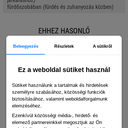
járkáláshoz)
fürdőszobában (fürdés és zuhanyozás közben)
EHHEZ HASONLÓ
Beleegyezés
Részletek
A sütikről
Ez a weboldal sütiket használ
Sütiket használunk a tartalmak és hirdetések
személyre szabásához, közösségi funkciók
biztosításához, valamint weboldalforgalmunk
elemzéséhez.
Ezenkívül közösségi média-, hirdető- és
elemező partnereinkkel megosztjuk az Ön