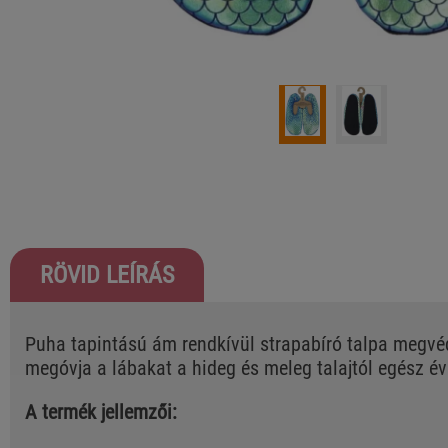
RÖVID LEÍRÁS
Puha tapintású ám rendkívül strapabíró talpa megvé
megóvja a lábakat a hideg és meleg talajtól egész é
A termék jellemzői: