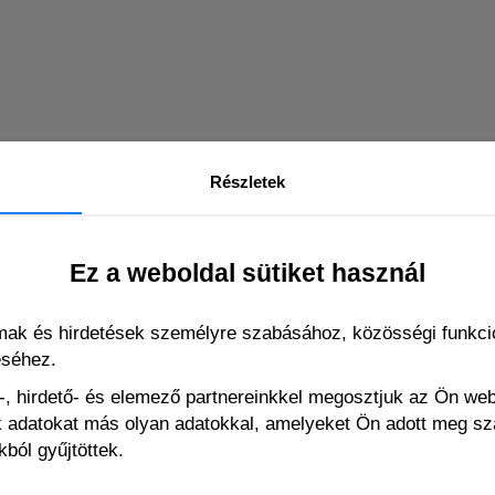
Részletek
Ez a weboldal sütiket használ
káláshoz)
lmak és hirdetések személyre szabásához, közösségi funkció
éséhez.
, hirdető- és elemező partnereinkkel megosztjuk az Ön we
ák adatokat más olyan adatokkal, amelyeket Ön adott meg s
EHHEZ HASONLÓ
ból gyűjtöttek.