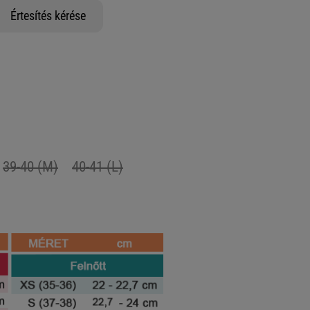
Értesítés kérése
39-40 (M)
40-41 (L)