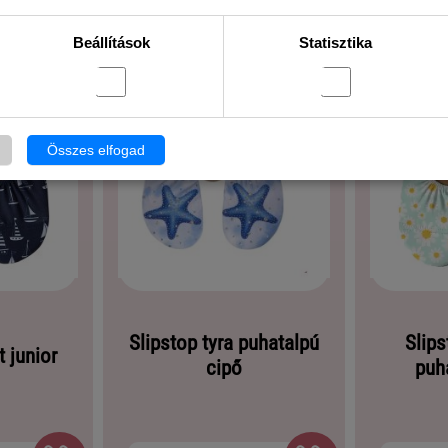
Beállítások
Statisztika
Összes elfogad
Slipstop tyra puhatalpú
Slip
t junior
cipő
puh