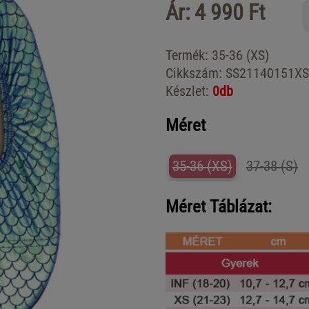
Ár: 4 990 Ft
Termék:
35-36 (XS)
Cikkszám:
SS21140151XS
Készlet:
0db
Méret
35-36 (XS)
37-38 (S)
Méret Táblázat: