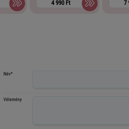
4 990 Ft
7 
Név*
Vélemény