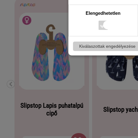
Elengedhetetlen
Kiválaszottak engedélyezése
Slipstop Lapis puhatalpú
Slipstop yach
cipő