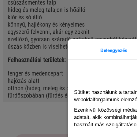
csúszásmentes talp
hideg és meleg talajon is hőálló
klór és só álló
könnyű, hajlékony és kényelmes
egyszerű felvenni, akár egy zoknit
szellőző, gyorsan száradó softshell anyagból készült
úszás közben is viselhető
Beleegyezés
Felhasználási területek:
tenger és medencepart
hajózás alatt
otthon (hideg, meleg és csúszós felületeken való jár
Sütiket használunk a tarta
fürdőszobában (fürdés és zuhanyozás közben)
weboldalforgalmunk elemz
Ezenkívül közösségi média-
adatait, akik kombinálhatj
használt más szolgáltatások