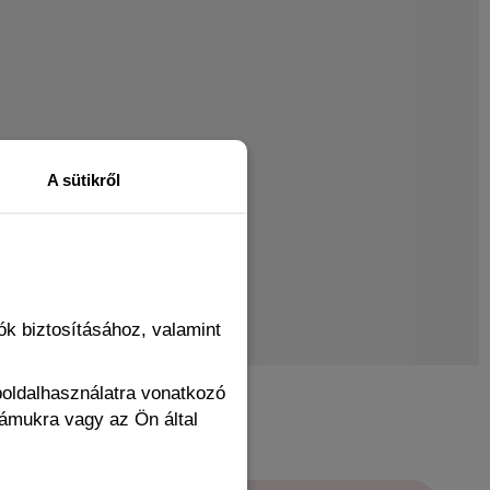
A sütikről
k biztosításához, valamint
boldalhasználatra vonatkozó
zámukra vagy az Ön által