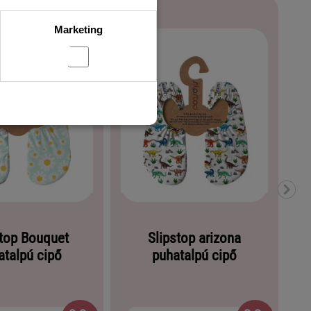
Marketing
stop Bouquet
Slipstop arizona
atalpú cipő
puhatalpú cipő