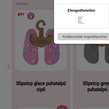
Elengedhetetlen
Kiválaszottak engedélyezése
Slipstop glace puhatalpú
Slipstop grey
cipő
puhatalpú 