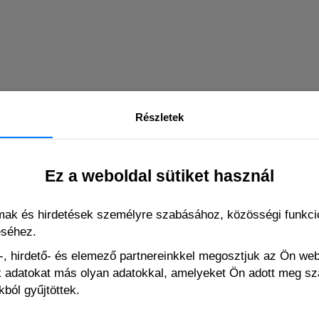
Részletek
Ez a weboldal sütiket használ
káláshoz)
lmak és hirdetések személyre szabásához, közösségi funkció
éséhez.
, hirdető- és elemező partnereinkkel megosztjuk az Ön we
ák adatokat más olyan adatokkal, amelyeket Ön adott meg s
EHHEZ HASONLÓ
ból gyűjtöttek.