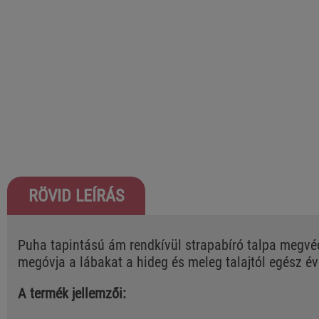
RÖVID LEÍRÁS
Puha tapintású ám rendkívül strapabíró talpa megvé
megóvja a lábakat a hideg és meleg talajtól egész é
A termék jellemzői: