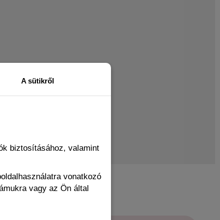
A sütikről
k biztosításához, valamint
boldalhasználatra vonatkozó
zámukra vagy az Ön által