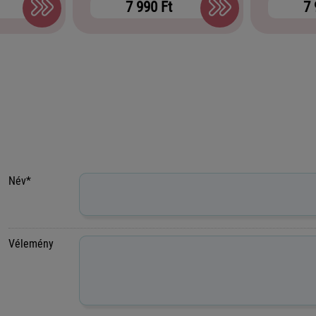
7 990 Ft
7 
Név*
Vélemény