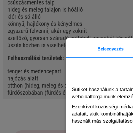
csúszásmentes talp
hideg és meleg talajon is hőálló
klór és só álló
könnyű, hajlékony és kényelmes
egyszerű felvenni, akár egy zoknit
szellőző, gyorsan száradó softshell anyagból készült
úszás közben is viselhető
Beleegyezés
Felhasználási területek:
tenger és medencepart
hajózás alatt
otthon (hideg, meleg és csúszós felületeken való jár
Sütiket használunk a tarta
fürdőszobában (fürdés és zuhanyozás közben)
weboldalforgalmunk elemz
Ezenkívül közösségi média-
adatait, akik kombinálhatj
használt más szolgáltatások