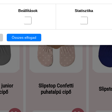
Beállítások
Statisztika
Összes elfogad
 junior
Slipstop Confetti
Slipst
cipő
puhatalpú cipő