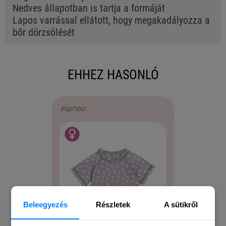
Nedves állapotban is tartja a formáját
Lapos varrással ellátott, hogy megakadályozza a
bőr dörzsölését
EHHEZ HASONLÓ
Beleegyezés
Részletek
A sütikről