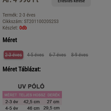
Értesítés kérése
Termék:
2-3 éves
Cikkszám:
ST20110020S2S3
Készlet:
0db
Méret
2-3 éves
4-5 éves
6-7 éves
8-9 éves
Méret Táblázat: