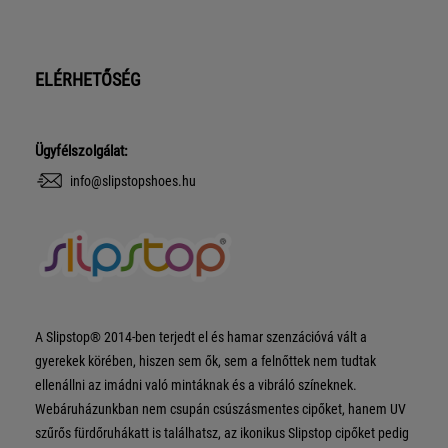
ELÉRHETŐSÉG
Ügyfélszolgálat:
info@slipstopshoes.hu
A Slipstop® 2014-ben terjedt el és hamar szenzációvá vált a
gyerekek körében, hiszen sem ők, sem a felnőttek nem tudtak
ellenállni az imádni való mintáknak és a vibráló színeknek.
Webáruházunkban nem csupán csúszásmentes cipőket, hanem UV
szűrős fürdőruhákatt is találhatsz, az ikonikus Slipstop cipőket pedig