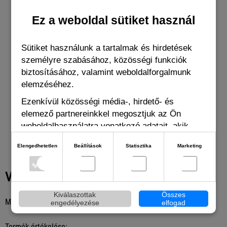
Ez a weboldal sütiket használ
Sütiket használunk a tartalmak és hirdetések
Sliptop Clara uv-póló
Slip
személyre szabásához, közösségi funkciók
biztosításához, valamint weboldalforgalmunk
elemzéséhez.
Ezenkívül közösségi média-, hirdető- és
9 250 Ft
4 
elemező partnereinkkel megosztjuk az Ön
weboldalhasználatra vonatkozó adatait, akik
kombinálhatják adatokat más olyan adatokkal,
Elengedhetetlen
Beállítások
Statisztika
Marketing
amelyeket Ön adott meg számukra vagy az Ön
által használt más szolgáltatásokból gyűjtöttek.
Vélemények
Kiválaszottak
Összes
Még senki sem írt véleményt ehhez a termékhez
engedélyezése
elfogad
Termék értékelése: