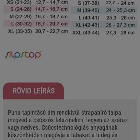
RÖVID LEÍRÁS
Puha tapintású ám rendkívül strapabíró talpa
megvéd a csúszós felszíneken, legyen az száraz
vagy nedves. Csúcstechnológiás anyagának
köszönhetően megóvja a lábakat a hideg és