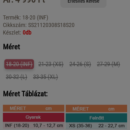
Értesítés kérése
Termék:
18-20 (INF)
Cikkszám:
SS21120308S18S20
Készlet:
0db
Méret
18-20 (INF)
21-23 (XS)
24-26 (S)
27-29 (M)
30-32 (L)
33-35 (XL)
Méret Táblázat: