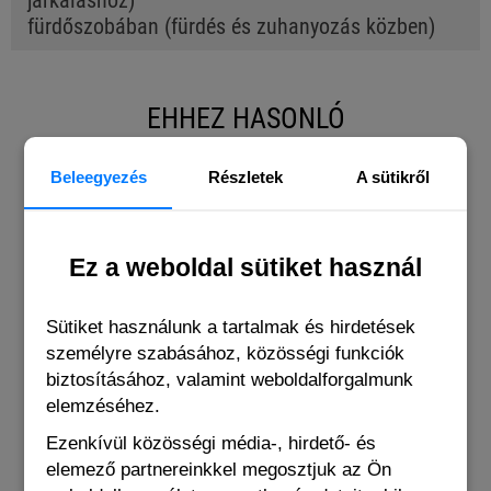
járkáláshoz)
fürdőszobában (fürdés és zuhanyozás közben)
EHHEZ HASONLÓ
Beleegyezés
Részletek
A sütikről
Ez a weboldal sütiket használ
Sütiket használunk a tartalmak és hirdetések
személyre szabásához, közösségi funkciók
biztosításához, valamint weboldalforgalmunk
elemzéséhez.
Ezenkívül közösségi média-, hirdető- és
elemező partnereinkkel megosztjuk az Ön