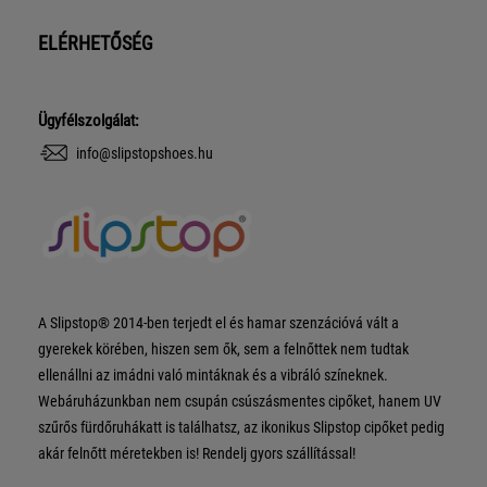
ELÉRHETŐSÉG
Ügyfélszolgálat:
info@slipstopshoes.hu
A Slipstop® 2014-ben terjedt el és hamar szenzációvá vált a
gyerekek körében, hiszen sem ők, sem a felnőttek nem tudtak
ellenállni az imádni való mintáknak és a vibráló színeknek.
Webáruházunkban nem csupán csúszásmentes cipőket, hanem UV
szűrős fürdőruhákatt is találhatsz, az ikonikus Slipstop cipőket pedig
akár felnőtt méretekben is! Rendelj gyors szállítással!