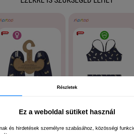
Részletek
Ez a weboldal sütiket használ
Slipstop pine junior
Slipstop pine kislány
puhatalpú cipő
bikini
lmak és hirdetések személyre szabásához, közösségi funkció