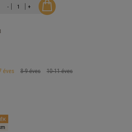
-
+
3
7 éves
8-9 éves
10-11 éves