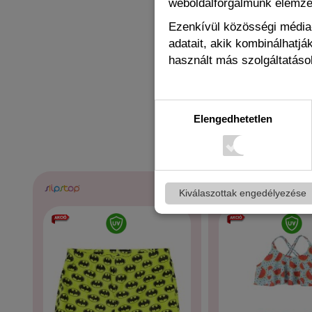
weboldalforgalmunk elemz
Ezenkívül közösségi média-
adatait, akik kombinálhatj
használt más szolgáltatások
Elengedhetetlen
Kiválaszottak engedélyezése