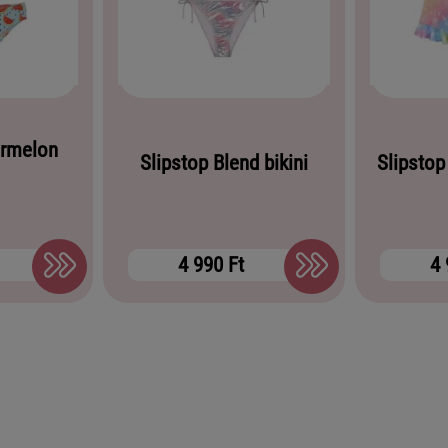
ermelon
Slipstop Blend bikini
Slipstop
4 990 Ft
4 