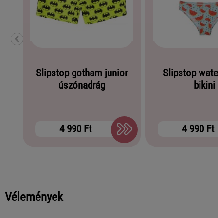
Slipstop gotham junior
Slipstop wat
úszónadrág
bikini
4 990 Ft
4 990 Ft
Vélemények