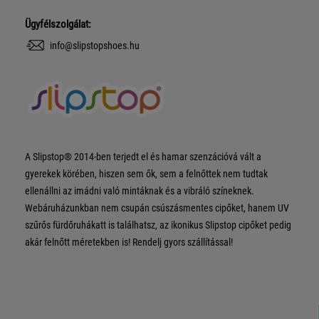
Ügyfélszolgálat:
info@slipstopshoes.hu
A Slipstop® 2014-ben terjedt el és hamar szenzációvá vált a
gyerekek körében, hiszen sem ők, sem a felnőttek nem tudtak
ellenállni az imádni való mintáknak és a vibráló színeknek.
Webáruházunkban nem csupán csúszásmentes cipőket, hanem UV
szűrős fürdőruhákatt is találhatsz, az ikonikus Slipstop cipőket pedig
akár felnőtt méretekben is! Rendelj gyors szállítással!