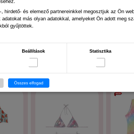
éséhez.
, hirdető- és elemező partnereinkkel megosztjuk az Ön we
4 990 Ft
4 990 Ft
ák adatokat más olyan adatokkal, amelyeket Ön adott meg s
ból gyűjtöttek.
Beállítások
Statisztika
EHHEZ HASONLÓ
Összes elfogad