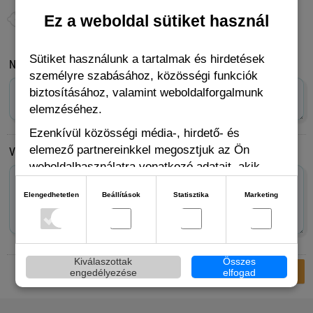
Ez a weboldal sütiket használ
Sütiket használunk a tartalmak és hirdetések
Név*
személyre szabásához, közösségi funkciók
biztosításához, valamint weboldalforgalmunk
elemzéséhez.
Ezenkívül közösségi média-, hirdető- és
elemező partnereinkkel megosztjuk az Ön
Vélemény
weboldalhasználatra vonatkozó adatait, akik
kombinálhatják adatokat más olyan adatokkal,
Elengedhetetlen
Beállítások
Statisztika
Marketing
amelyeket Ön adott meg számukra vagy az Ön
által használt más szolgáltatásokból gyűjtöttek.
Kiválaszottak
Összes
engedélyezése
elfogad