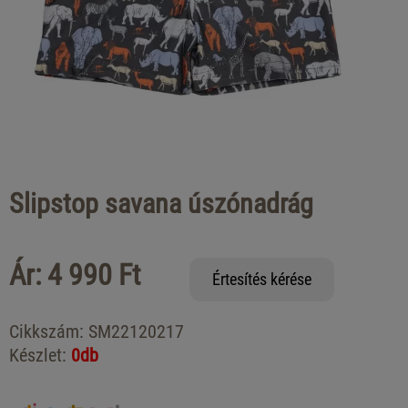
Slipstop savana úszónadrág
Ár: 4 990 Ft
Értesítés kérése
Cikkszám:
SM22120217
Készlet:
0db