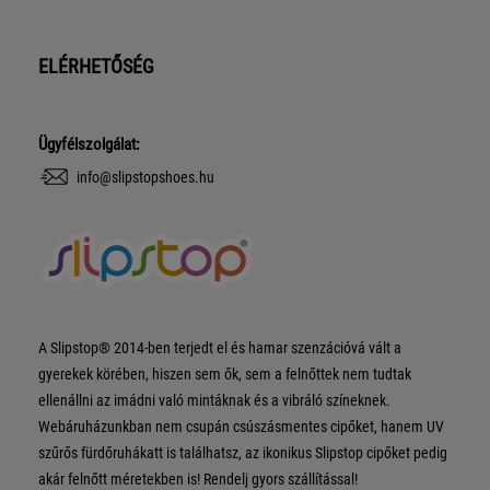
ELÉRHETŐSÉG
Ügyfélszolgálat:
info@slipstopshoes.hu
A Slipstop® 2014-ben terjedt el és hamar szenzációvá vált a
gyerekek körében, hiszen sem ők, sem a felnőttek nem tudtak
ellenállni az imádni való mintáknak és a vibráló színeknek.
Webáruházunkban nem csupán csúszásmentes cipőket, hanem UV
szűrős fürdőruhákatt is találhatsz, az ikonikus Slipstop cipőket pedig
akár felnőtt méretekben is! Rendelj gyors szállítással!