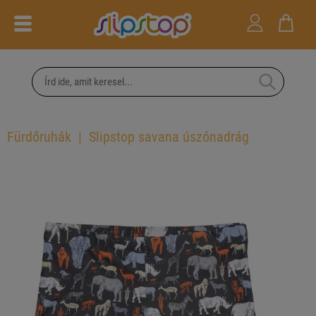
Fürdőruhák
Slipstop savana úszónadrág