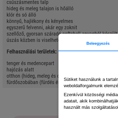
csúszásmentes talp
hideg és meleg talajon is hőálló
klór és só álló
könnyű, hajlékony és kényelmes
egyszerű felvenni, akár egy zoknit
szellőző, gyorsan száradó softshell anyagból készült
úszás közben is viselhető
Beleegyezés
Felhasználási területek:
tenger és medencepart
hajózás alatt
otthon (hideg, meleg és csúszós felületeken való jár
Sütiket használunk a tarta
fürdőszobában (fürdés és zuhanyozás közben)
weboldalforgalmunk elemz
Ezenkívül közösségi média-
adatait, akik kombinálhatj
használt más szolgáltatások