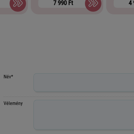
7 990 Ft
4 
Név*
Vélemény