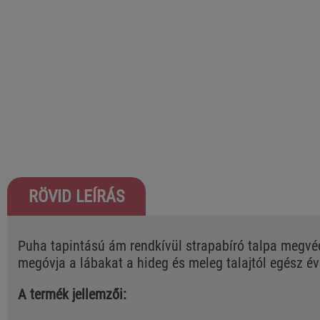
RÖVID LEÍRÁS
Puha tapintású ám rendkívül strapabíró talpa megvé
megóvja a lábakat a hideg és meleg talajtól egész é
A termék jellemzői: