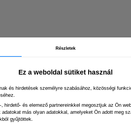
Részletek
Ez a weboldal sütiket használ
káláshoz)
lmak és hirdetések személyre szabásához, közösségi funkció
éséhez.
, hirdető- és elemező partnereinkkel megosztjuk az Ön we
ák adatokat más olyan adatokkal, amelyeket Ön adott meg s
EHHEZ HASONLÓ
ból gyűjtöttek.