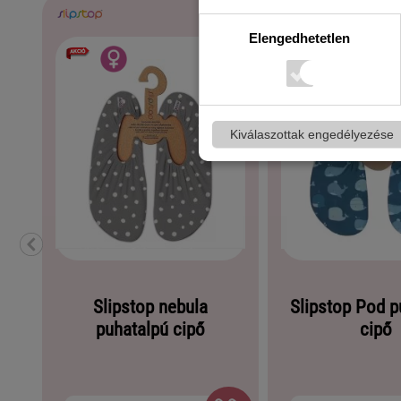
Elengedhetetlen
Kiválaszottak engedélyezése
Slipstop nebula
Slipstop Pod p
puhatalpú cipő
cipő