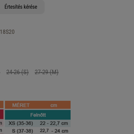
Értesítés kérése
18S20
)
24-26 (S)
27-29 (M)