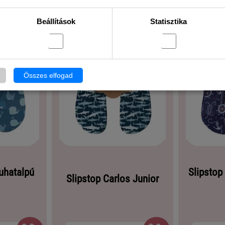
Beállítások
Statisztika
Összes elfogad
uhatalpú
Slipstop 
Slipstop Carlos Junior