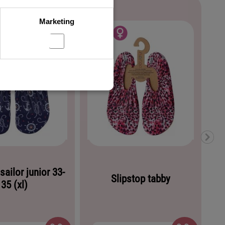
Marketing
sailor junior 33-
Slipstop tabby
35 (xl)