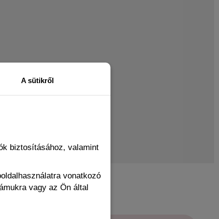
A sütikről
k biztosításához, valamint
boldalhasználatra vonatkozó
zámukra vagy az Ön által