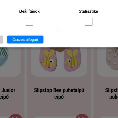
Beállítások
Statisztika
Összes elfogad
a Junior
Slipstop Bee puhatalpú
Slipst
cipő
cipő
puh