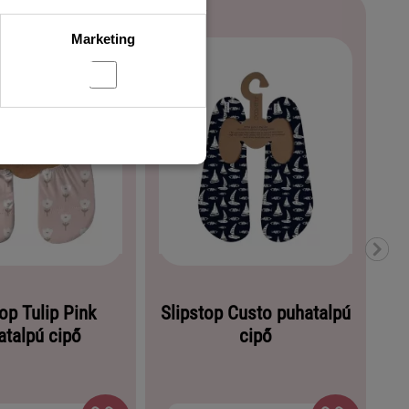
Marketing
op Tulip Pink
Slipstop Custo puhatalpú
atalpú cipő
cipő