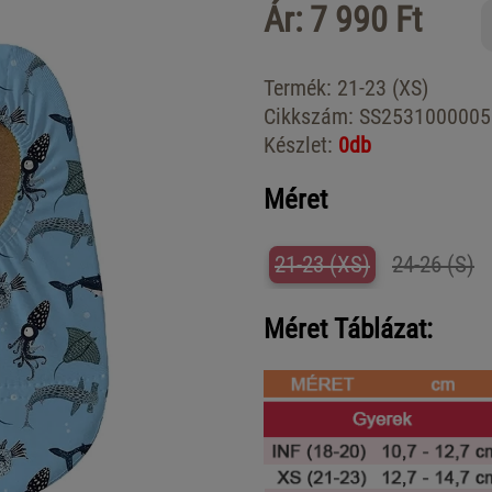
Ár: 7 990 Ft
Termék:
21-23 (XS)
Cikkszám:
SS2531000005
Készlet:
0db
Méret
21-23 (XS)
24-26 (S)
Méret Táblázat: