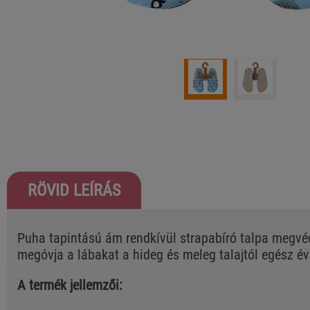
RÖVID LEÍRÁS
Puha tapintású ám rendkívül strapabíró talpa megvé
megóvja a lábakat a hideg és meleg talajtól egész é
A termék jellemzői: