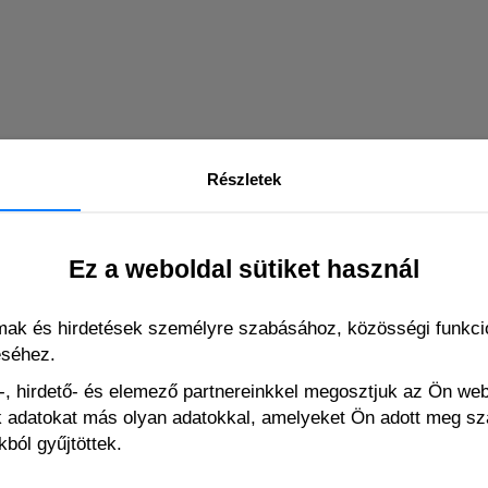
Részletek
Ez a weboldal sütiket használ
káláshoz)
lmak és hirdetések személyre szabásához, közösségi funkció
éséhez.
, hirdető- és elemező partnereinkkel megosztjuk az Ön we
ák adatokat más olyan adatokkal, amelyeket Ön adott meg s
EHHEZ HASONLÓ
ból gyűjtöttek.