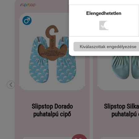
Elengedhetetlen
Kiválaszottak engedélyezése
Slipstop Dorado
Slipstop Silk
puhatalpú cipő
puhatalpú 