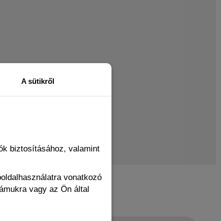
A sütikről
k biztosításához, valamint
boldalhasználatra vonatkozó
zámukra vagy az Ön által