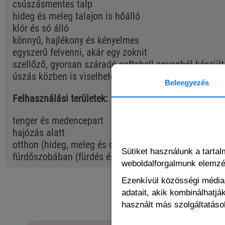
csúszásmentes talp
hideg és meleg talajon is hőálló
klór és só álló
könnyű, hajlékony és kényelmes
egyszerű felvenni, akár egy zoknit
szellőző, gyorsan száradó softshell anyagból készült
úszás közben is viselhető
Beleegyezés
Felhasználási területek:
tenger és medencepart
hajózás alatt
otthon (hideg, meleg és csúszós felületeken való jár
Sütiket használunk a tarta
fürdőszobában (fürdés és zuhanyozás közben)
weboldalforgalmunk elemz
Ezenkívül közösségi média-
adatait, akik kombinálhatj
használt más szolgáltatások