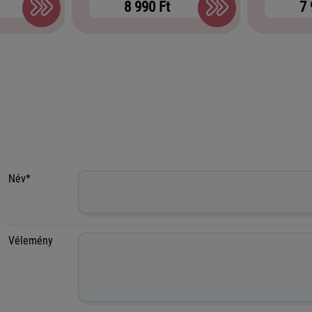
8 990 Ft
7 
Név*
Vélemény