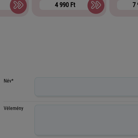
4 990 Ft
7 
Név*
Vélemény