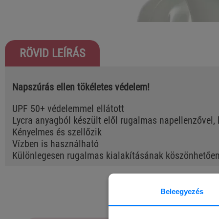
RÖVID LEÍRÁS
Napszúrás ellen tökéletes védelem!
UPF 50+ védelemmel ellátott
Lycra anyagból készült elől rugalmas napellenzővel,
Kényelmes és szellőzik
Vízben is használható
Különlegesen rugalmas kialakításának köszönhetően 
Beleegyezés