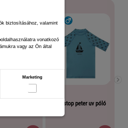
k biztosításához, valamint
boldalhasználatra vonatkozó
zámukra vagy az Ön által
Marketing
S
op Baby Sharks
Slipstop peter uv póló