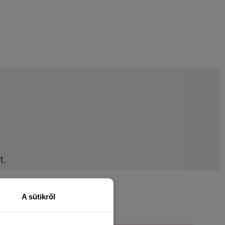
t.
A sütikről