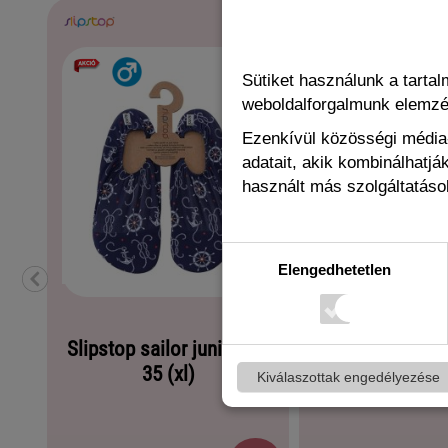
Sütiket használunk a tarta
weboldalforgalmunk elemz
Ezenkívül közösségi média-
adatait, akik kombinálhatj
használt más szolgáltatások
Elengedhetetlen
Slipstop sailor junior 33-
Slipstop ber
35 (xl)
gyerek po
Kiválaszottak engedélyezése