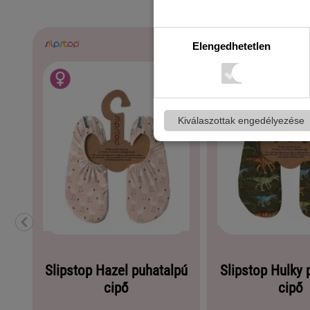
Elengedhetetlen
Kiválaszottak engedélyezése
Slipstop Hazel puhatalpú
Slipstop Hulky 
cipő
cipő