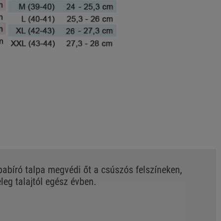
pabíró talpa megvédi őt a csúszós felszíneken,
eg talajtól egész évben.