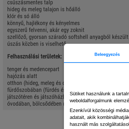
csúszásmentes talp
hideg és meleg talajon is hőálló
klór és só álló
könnyű, hajlékony és kényelmes
egyszerű felvenni, akár egy zoknit
szellőző, gyorsan száradó softshell anyagból készült
úszás közben is viselhető
Beleegyezés
Felhasználási területek:
tenger és medencepart
hajózás alatt
otthon (hideg, meleg és csúszós felületeken való jár
fürdőszobában (fürdés és zuhanyozás közben)
Sütiket használunk a tarta
játszótéren és játszóházban (akár zoknira felvéve is
weboldalforgalmunk elemz
óvodában, bölcsődében (puha talpának köszönhetően 
Ezenkívül közösségi média-
adatait, akik kombinálhatj
használt más szolgáltatások