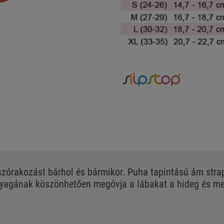
 szórakozást bárhol és bármikor. Puha tapintású ám stra
yagának köszönhetően megóvja a lábakat a hideg és mel