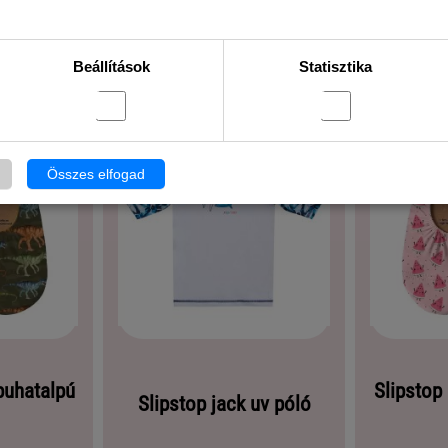
Beállítások
Statisztika
Összes elfogad
puhatalpú
Slipstop
Slipstop jack uv póló