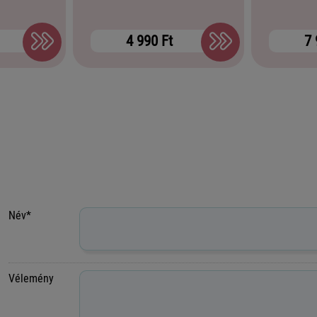
4 990 Ft
7 
Név*
Vélemény