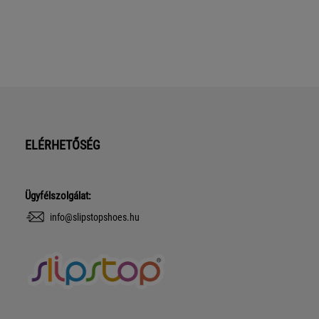
ELÉRHETŐSÉG
Ügyfélszolgálat:
info@slipstopshoes.hu