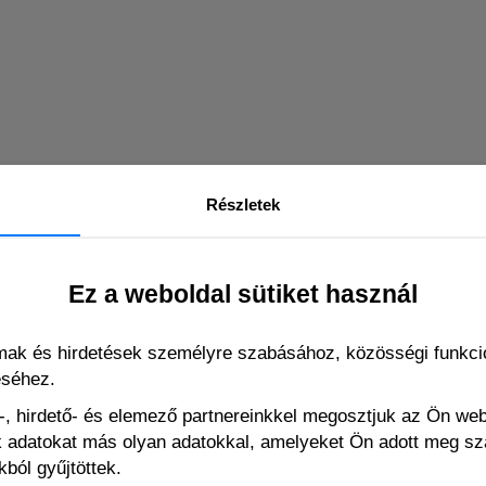
Részletek
Ez a weboldal sütiket használ
káláshoz)
lmak és hirdetések személyre szabásához, közösségi funkció
 védelmet nyújt a vírusokkal szemben)
éséhez.
támogatja az egyensúlyérzék kialakulását, hiszen érzé
, hirdető- és elemező partnereinkkel megosztjuk az Ön we
ák adatokat más olyan adatokkal, amelyeket Ön adott meg s
ból gyűjtöttek.
EHHEZ HASONLÓ