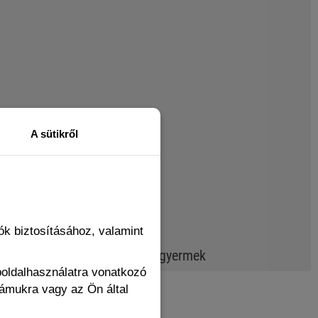
A sütikről
k biztosításához, valamint
sre mintha mezítláb lenne a gyermek
boldalhasználatra vonatkozó
zámukra vagy az Ön által