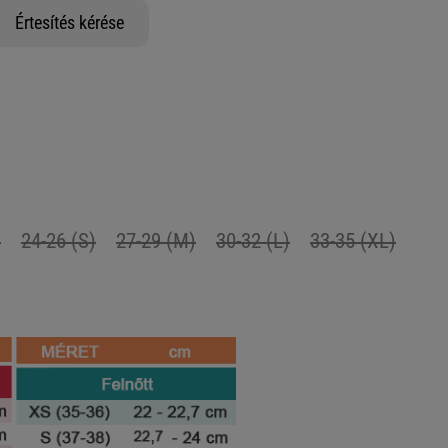
Értesítés kérése
)
24-26 (S)
27-29 (M)
30-32 (L)
33-35 (XL)