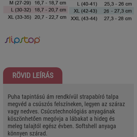
RÖVID LEÍRÁS
Puha tapintású ám rendkívül strapabíró talpa
megvéd a csúszós felszíneken, legyen az száraz
vagy nedves. Csúcstechnológiás anyagának
köszönhetően megóvja a lábakat a hideg és
meleg talajtól egész évben. Softshell anyaga
könnyen szárad.