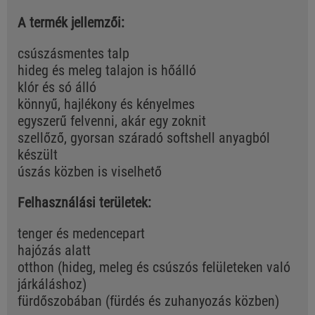
A termék jellemzői:
csúszásmentes talp
hideg és meleg talajon is hőálló
klór és só álló
könnyű, hajlékony és kényelmes
egyszerű felvenni, akár egy zoknit
szellőző, gyorsan száradó softshell anyagból
készült
úszás közben is viselhető
Felhasználási területek:
tenger és medencepart
hajózás alatt
otthon (hideg, meleg és csúszós felületeken való
járkáláshoz)
fürdőszobában (fürdés és zuhanyozás közben)