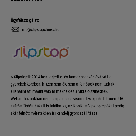
Ügyfélszolgálat:
info@slipstopshoes.hu
A Slipstop® 2014-ben terjedt el és hamar szenzációvá vált a
gyerekek körében, hiszen sem ők, sem a felnőttek nem tudtak
ellenállni az imádni való mintáknak és a vibráló színeknek.
Webáruházunkban nem csupán csúszásmentes cipőket, hanem UV
szűrős fürdőruhákatt is találhatsz, az ikonikus Slipstop cipőket pedig
akár felnőtt méretekben is! Rendelj gyors szállítással!