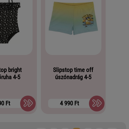
top bright
Slipstop time off
őruha 4-5
úszónadrág 4-5
90 Ft
4 990 Ft