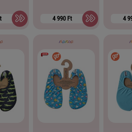
t
4 990 Ft
4 9