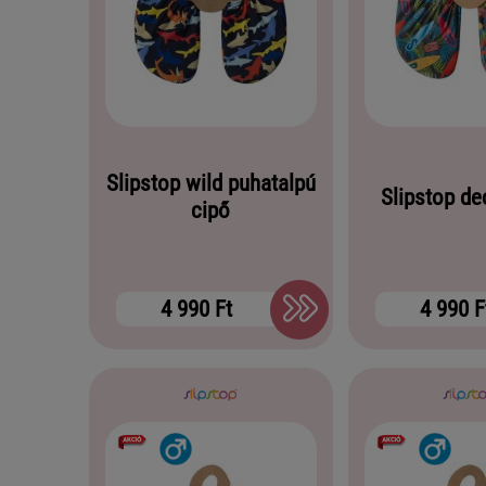
Slipstop wild puhatalpú
Slipstop de
cipő
4 990 Ft
4 990 F