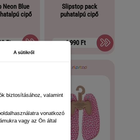
p Neon Blue
Slipstop pack
uhatalpú cipő
puhatalpú cipő
90 Ft
4 990 Ft
A sütikről
k biztosításához, valamint
boldalhasználatra vonatkozó
zámukra vagy az Ön által