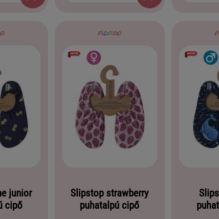
ne junior
Slipstop strawberry
Slips
ú cipő
puhatalpú cipő
puhat