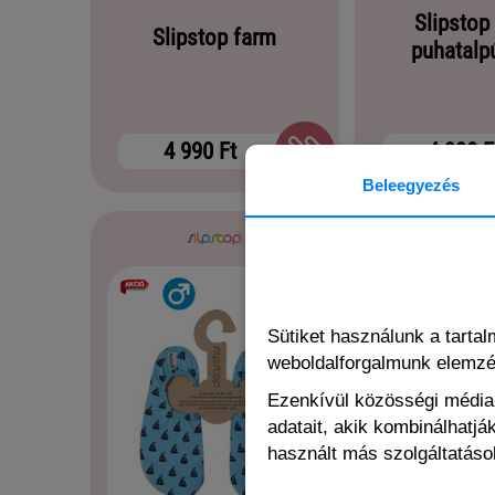
Slipstop
Slipstop farm
puhatalp
4 990 Ft
4 990 F
Beleegyezés
Sütiket használunk a tarta
weboldalforgalmunk elemz
Ezenkívül közösségi média-
adatait, akik kombinálhatj
használt más szolgáltatások