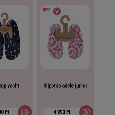
top yacht
Slipstop adele junior
90 Ft
4 990 Ft