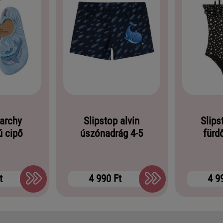
 archy
Slipstop alvin
Slips
ú cipő
úszónadrág 4-5
fürd
t
4 990 Ft
4 9