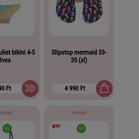
uliet bikini 4-5
Slipstop mermaid 33-
éves
35 (xl)
90 Ft
4 990 Ft