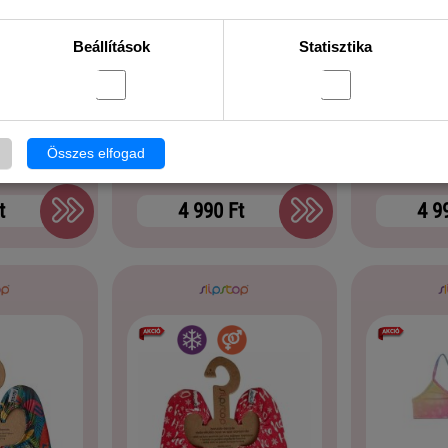
Beállítások
Statisztika
raptors
Slipstop saturn
Slipst
Összes elfogad
t
4 990 Ft
4 9