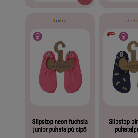
Slipstop neon fuchsia
Slipstop pi
junior puhatalpú cipő
puhatalp