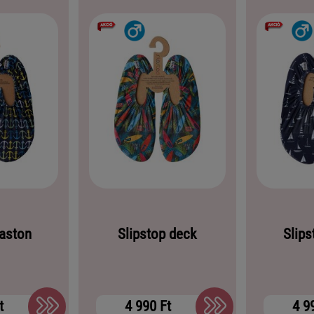
 aston
Slipstop deck
Slips
t
4 990 Ft
4 9