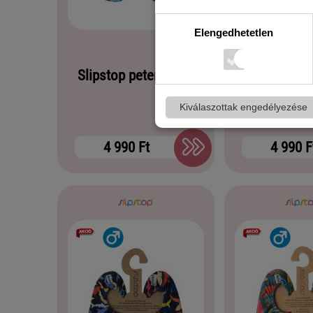
Elengedhetetlen
Slipstop peter junior
Slipstop 
Kiválaszottak engedélyezése
4 990 Ft
4 990 F