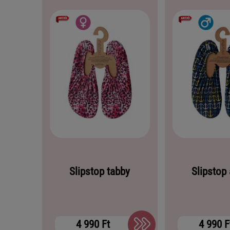
Slipstop tabby
Slipstop
4 990 Ft
4 990 F