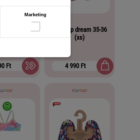
Marketing
Slipstop dream 35-36
op time off
(xs)
90 Ft
4 990 Ft