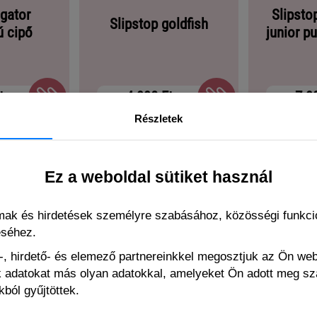
 gator
Slipsto
Slipstop goldfish
ú cipő
junior p
t
4 990 Ft
7 9
Részletek
Ez a weboldal sütiket használ
lmak és hirdetések személyre szabásához, közösségi funkció
éséhez.
, hirdető- és elemező partnereinkkel megosztjuk az Ön we
ák adatokat más olyan adatokkal, amelyeket Ön adott meg s
ból gyűjtöttek.