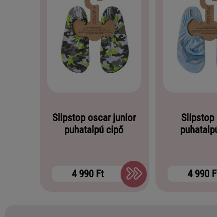
Slipstop oscar junior
Slipstop
puhatalpú cipő
puhatalp
4 990 Ft
4 990 F